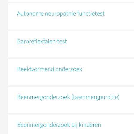
Autonome neuropathie functietest
Baroreflexfalen-test
Beeldvormend onderzoek
Beenmerg­onderzoek (beenmerg­punctie)
Beenmerg­onderzoek bij kinderen