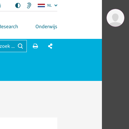
j
NL
Research
Onderwijs
 zoek ...