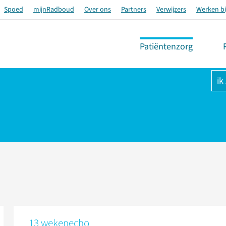
Spoed
mijnRadboud
Over ons
Partners
Verwijzers
Werken bi
Patiëntenzorg
ik
13 wekenecho