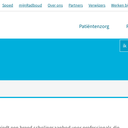
Spoed
mijnRadboud
Over ons
Partners
Verwijzers
Werken bi
Patiëntenzorg
ik
edt een breed scholingsaanbod voor professionals die