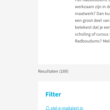
werkzaam zijn in d
maatwerk? Dan kun
een groot deel van
betekent dat je ee
scholing of cursu
Radboudumc? Meld j
Resultaten (
189
)
Filter
stel e-mailalert in