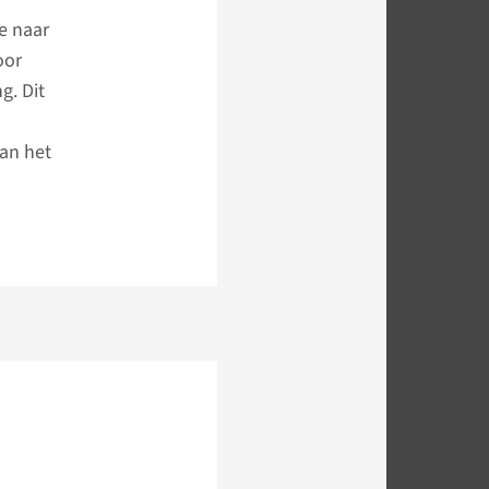
e naar
oor
g. Dit
an het