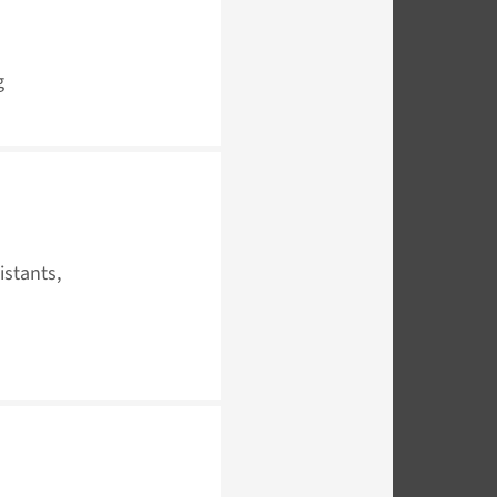
g
istants,