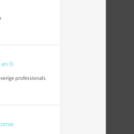
n
en II)
Overige professionals
tomie