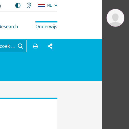
j
NL
Research
Onderwijs
 zoek ...