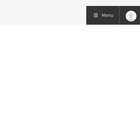
Menu
Patiëntenzorg
Research
Onderwijs