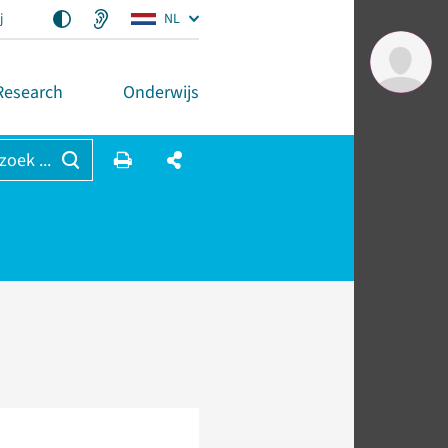
j
NL
Research
Onderwijs
 zoek ...