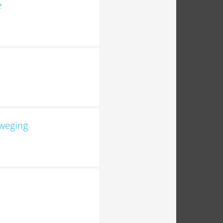
e
eweging
s