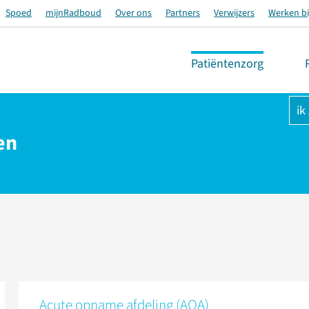
Spoed
mijnRadboud
Over ons
Partners
Verwijzers
Werken bi
Patiëntenzorg
ik
en
Acute opname afdeling (AOA)