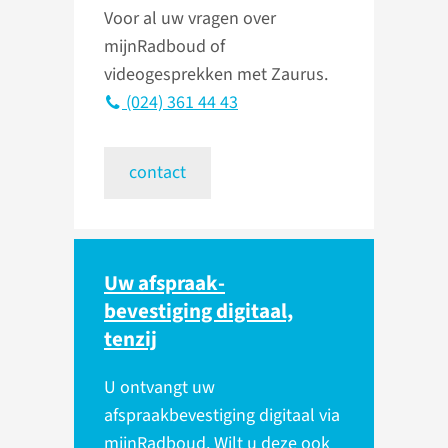
Voor al uw vragen over
mijnRadboud of
videogesprekken met Zaurus.
(024) 361 44 43
contact
Uw afspraak­
bevestiging digitaal,
tenzij
U ontvangt uw
afspraakbevestiging digitaal via
mijnRadboud. Wilt u deze ook