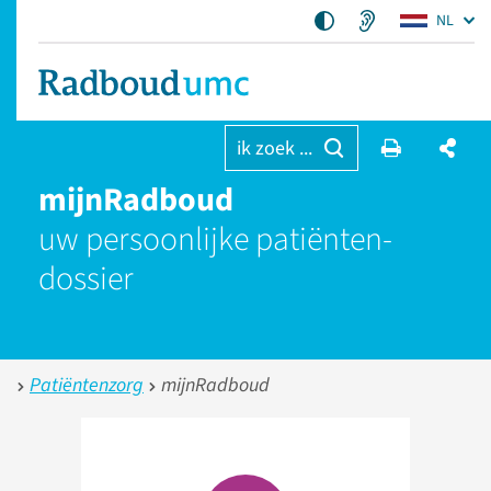
NL
ik zoek ...
mijnRadboud
uw persoonlijke patiënten­
dossier
Patiëntenzorg
mijnRadboud