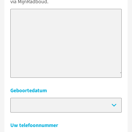
via MijnRadboud.
Geboortedatum
(Dat
Uw telefoonnummer