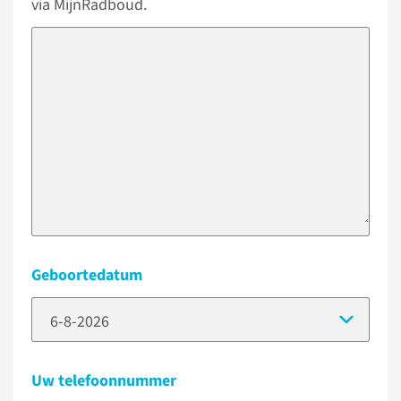
via MijnRadboud.
Geboortedatum
(Dat
Uw telefoonnummer