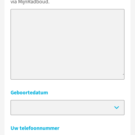
via MijnRadboud.
Geboortedatum
(Dat
Uw telefoonnummer