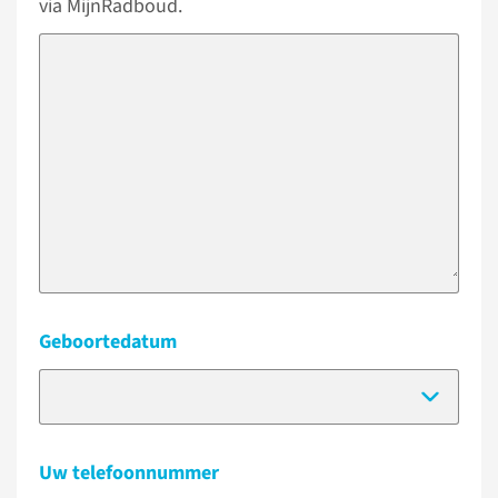
via MijnRadboud.
Geboortedatum
(Dat
Uw telefoonnummer