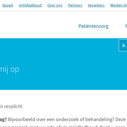
Spoed
mijnRadboud
Over ons
Partners
Verwijzers
Werken bi
Patiëntenzorg
ik
mij op
n verplicht.
ag?
Bijvoorbeeld over een onderzoek of behandeling? Deze