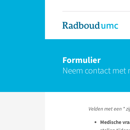
Formulier
Neem contact met 
Velden met een * zij
Medische vra