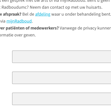
ns een gesprek met uw arts of via mijnRadboud. Bent u geen
het Radboudumc? Neem dan contact op met uw huisarts.
w afspraak?
Bel de
afdeling
waar u onder behandeling bent.
 via
mijnRadboud
.
ver patiënten of medewerkers?
Vanwege de privacy kunnen
ormatie over geven.