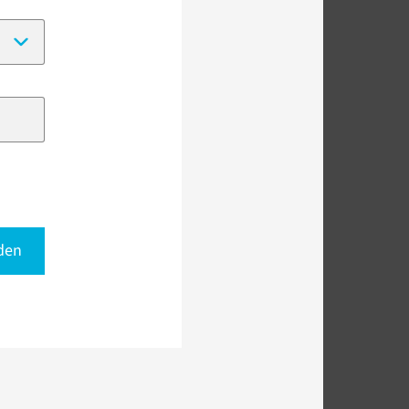
(Date format:
DD-MM-YYYY
)
den