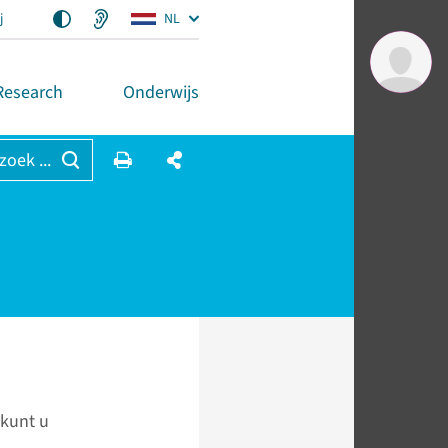
j
NL
Research
Onderwijs
 zoek ...
 kunt u