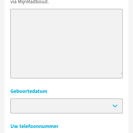
via MijnRadboud.
Geboortedatum
(Dat
Uw telefoonnummer