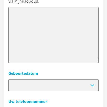
via MijnRadboud.
Geboortedatum
(Dat
Uw telefoonnummer