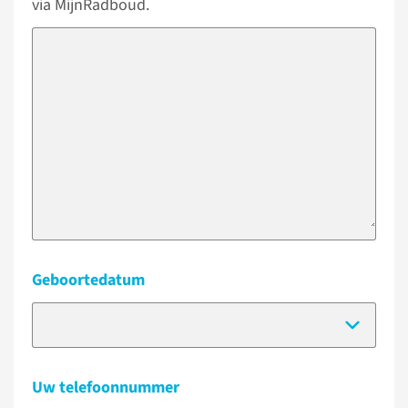
via MijnRadboud.
Geboortedatum
(Dat
Uw telefoonnummer