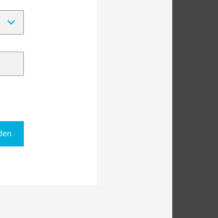
(Date format:
DD-MM-YYYY
)
den