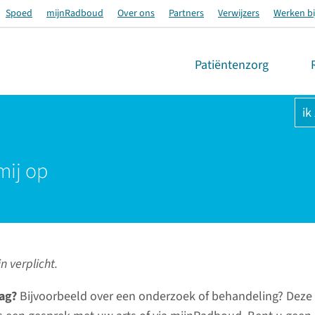
Spoed
mijnRadboud
Over ons
Partners
Verwijzers
Werken bi
Patiëntenzorg
ik
mij op
n verplicht.
ag?
Bijvoorbeeld over een onderzoek of behandeling? Deze