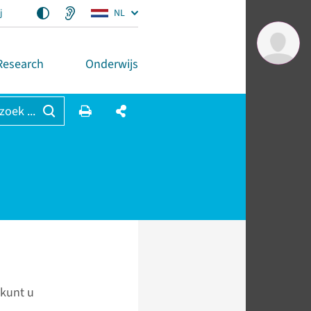
j
NL
Research
Onderwijs
 zoek ...
 kunt u