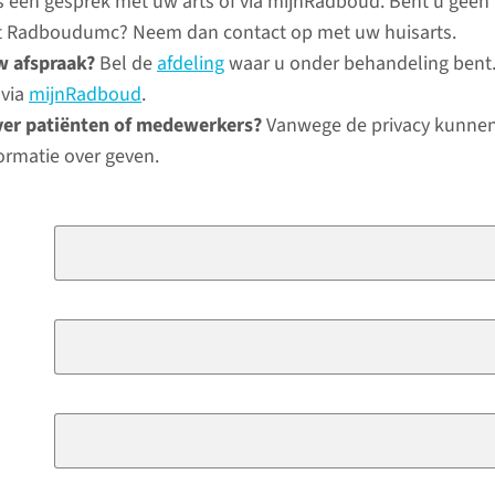
ns een gesprek met uw arts of via mijnRadboud. Bent u geen
het Radboudumc? Neem dan contact op met uw huisarts.
w afspraak?
Bel de
afdeling
waar u onder behandeling bent.
 via
mijnRadboud
.
ver patiënten of medewerkers?
Vanwege de privacy kunnen
ormatie over geven.