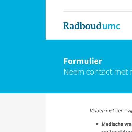
Formulier
Neem contact met 
Velden met een * zij
Medische vra