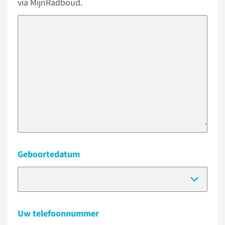
via MijnRadboud.
Geboortedatum
(Dat
Uw telefoonnummer