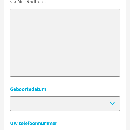
via MijnRadboud.
Geboortedatum
(Dat
Uw telefoonnummer