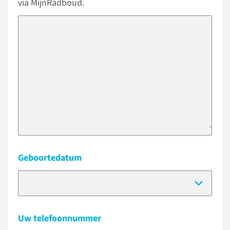
via MijnRadboud.
Geboortedatum
(Dat
Uw telefoonnummer