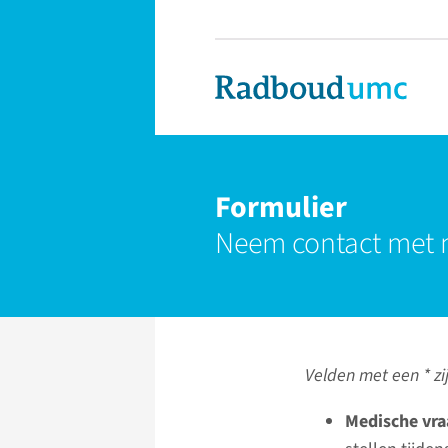
Formulier
Neem contact met 
Velden met een * zij
Medische vra