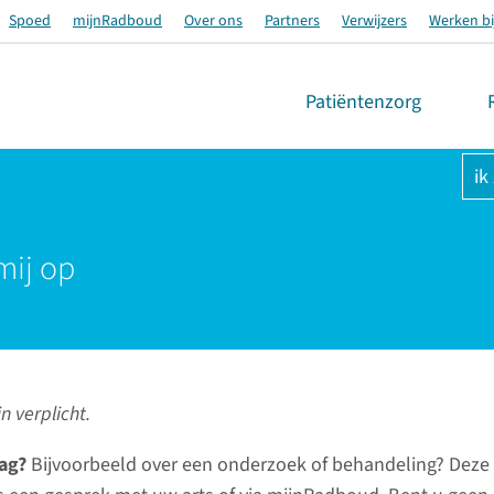
Spoed
mijnRadboud
Over ons
Partners
Verwijzers
Werken bi
Patiëntenzorg
ik
mij op
n verplicht.
ag?
Bijvoorbeeld over een onderzoek of behandeling? Deze