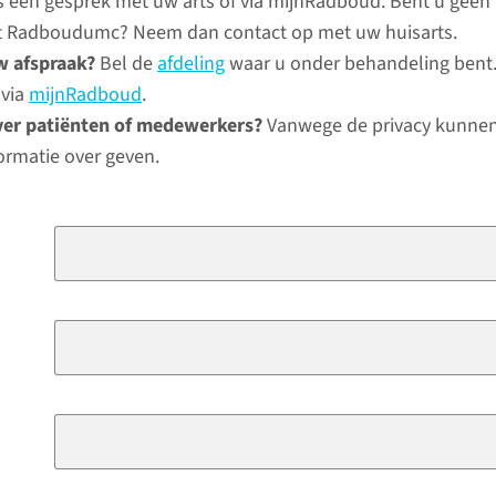
ns een gesprek met uw arts of via mijnRadboud. Bent u geen
het Radboudumc? Neem dan contact op met uw huisarts.
w afspraak?
Bel de
afdeling
waar u onder behandeling bent.
 via
mijnRadboud
.
ver patiënten of medewerkers?
Vanwege de privacy kunnen
ormatie over geven.