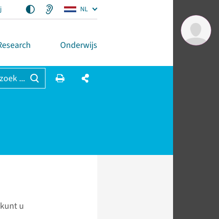
j
NL
Research
Onderwijs
 zoek ...
 kunt u