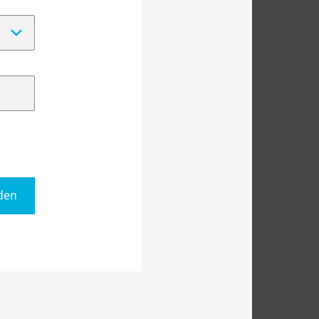
(Date format:
DD-MM-YYYY
)
den