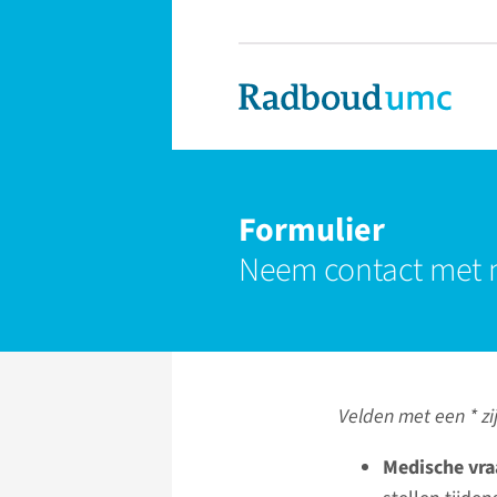
Formulier
Neem contact met 
Velden met een * zij
Medische vra