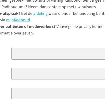
ns een gesprek met uw arts of via mijnRadboud. Bent u geen
het Radboudumc? Neem dan contact op met uw huisarts.
w afspraak?
Bel de
afdeling
waar u onder behandeling bent.
 via
mijnRadboud
.
ver patiënten of medewerkers?
Vanwege de privacy kunnen
ormatie over geven.