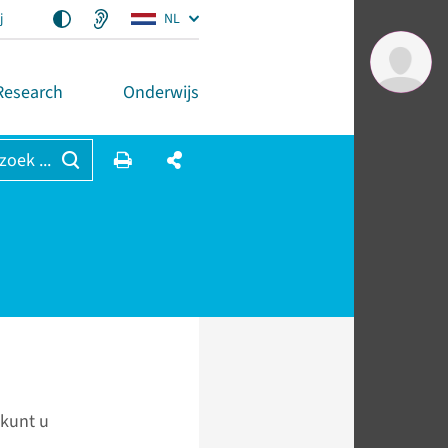
j
NL
Research
Onderwijs
 zoek ...
 kunt u