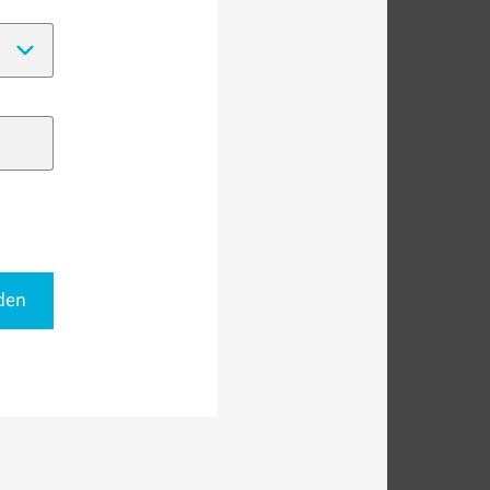
(Date format:
DD-MM-YYYY
)
den