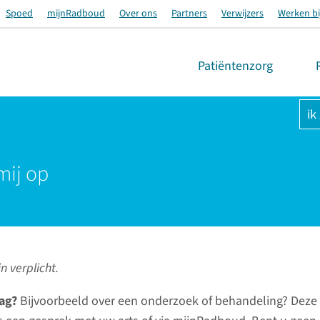
Spoed
mijnRadboud
Over ons
Partners
Verwijzers
Werken bi
Patiëntenzorg
ik
mij op
n verplicht.
ag?
Bijvoorbeeld over een onderzoek of behandeling? Deze