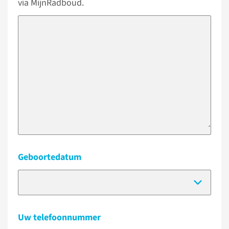
via MijnRadboud.
Geboortedatum
(Dat
Uw telefoonnummer