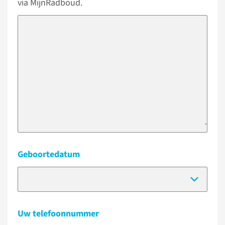
via MijnRadboud.
Geboortedatum
(Dat
Uw telefoonnummer