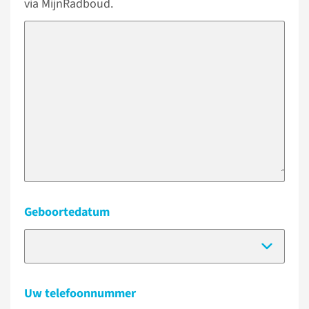
via MijnRadboud.
Geboortedatum
(Dat
Uw telefoonnummer