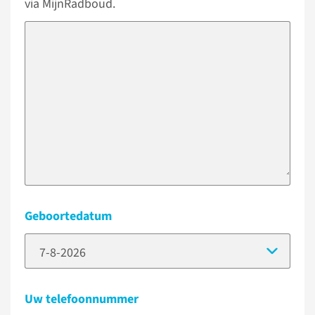
via MijnRadboud.
Geboortedatum
(Dat
Uw telefoonnummer