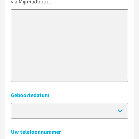
via MijnRadboud.
Geboortedatum
(Dat
Uw telefoonnummer