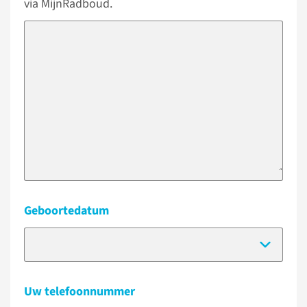
via MijnRadboud.
Geboortedatum
(Dat
Uw telefoonnummer