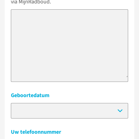
via MijnRadboud.
Geboortedatum
(Dat
Uw telefoonnummer