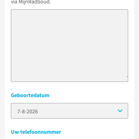
via MijnRadboud.
Geboortedatum
(Dat
Uw telefoonnummer