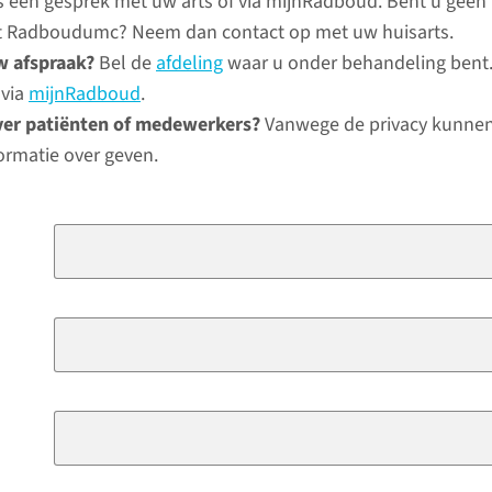
ns een gesprek met uw arts of via mijnRadboud. Bent u geen
het Radboudumc? Neem dan contact op met uw huisarts.
w afspraak?
Bel de
afdeling
waar u onder behandeling bent.
 via
mijnRadboud
.
ver patiënten of medewerkers?
Vanwege de privacy kunnen
ormatie over geven.