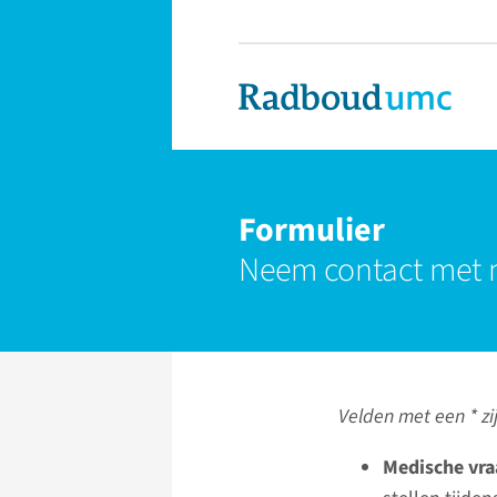
Formulier
Neem contact met 
Velden met een * zij
Medische vra