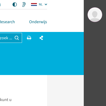
j
NL
Research
Onderwijs
 zoek ...
 kunt u