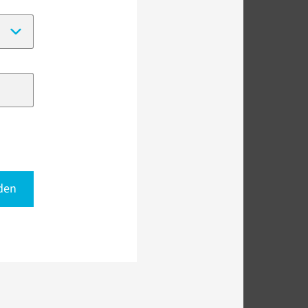
(Date format:
DD-MM-YYYY
)
den