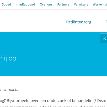
Spoed
mijnRadboud
Over ons
Partners
Verwijzers
Werken bi
Patiëntenzorg
ik
mij op
n verplicht.
ag?
Bijvoorbeeld over een onderzoek of behandeling? Deze