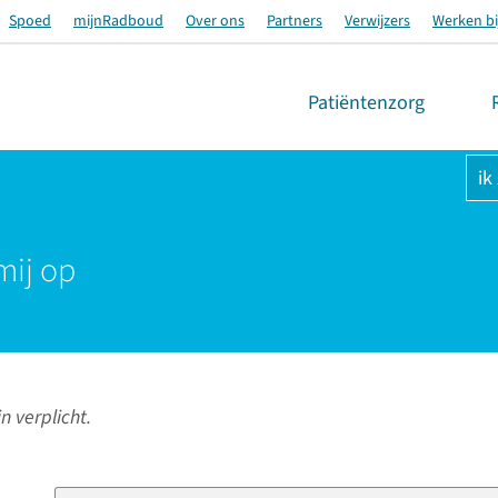
Spoed
mijnRadboud
Over ons
Partners
Verwijzers
Werken bi
Patiëntenzorg
ik
mij op
n verplicht.