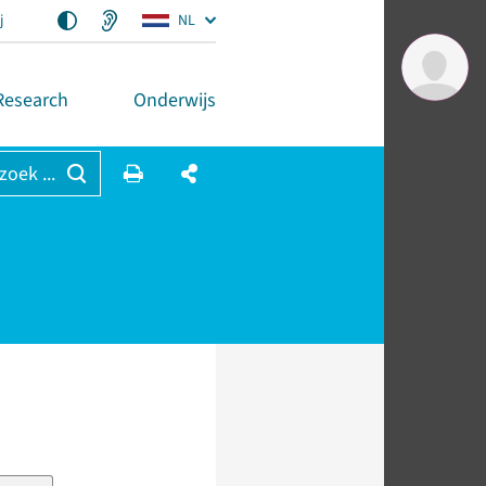
j
NL
Research
Onderwijs
 zoek ...