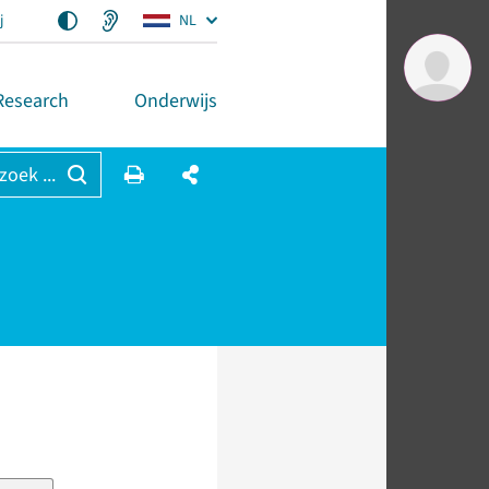
j
NL
Research
Onderwijs
 zoek ...