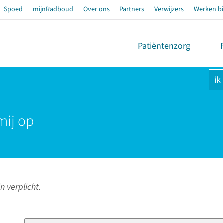
Spoed
mijnRadboud
Over ons
Partners
Verwijzers
Werken bi
Patiëntenzorg
ik
mij op
n verplicht.