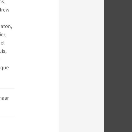
ns,
ndrew
laton,
er,
ael
is,
s
sque
naar