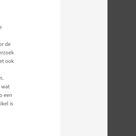
e
or de
erzoek
et ook
n.
l wat
so een
kel is