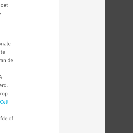
moet
e
onale
ste
van de
A
erd.
arop
Cell
fde of