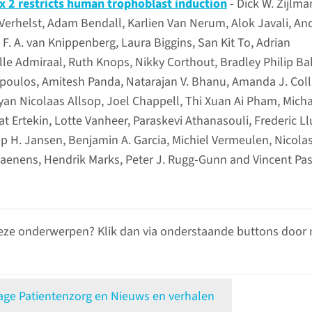
x 2 restricts human trophoblast induction
- Dick W. Zijlma
d Verhelst, Adam Bendall, Karlien Van Nerum, Alok Javali, A
F. A. van Knippenberg, Laura Biggins, San Kit To, Adrian
lle Admiraal, Ruth Knops, Nikky Corthout, Bradley Philip Ba
poulos, Amitesh Panda, Natarajan V. Bhanu, Amanda J. Colli
yan Nicolaas Allsop, Joel Chappell, Thi Xuan Ai Pham, Mich
 Ertekin, Lotte Vanheer, Paraskevi Athanasouli, Frederic Llu
op H. Jansen, Benjamin A. Garcia, Michiel Vermeulen, Nicola
haenens, Hendrik Marks, Peter J. Rugg-Gunn and Vincent Pa
eze onderwerpen? Klik dan via onderstaande buttons door 
e Patientenzorg en Nieuws en verhalen