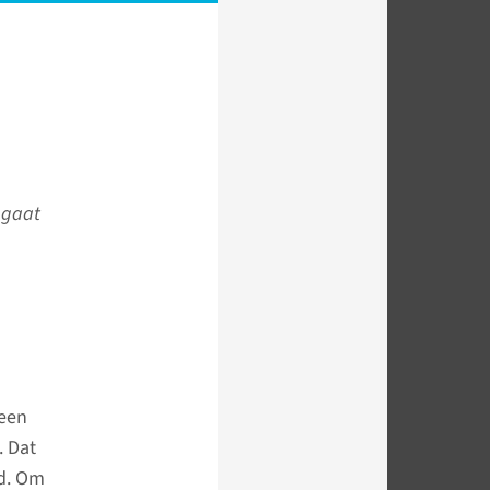
t gaat
 een
. Dat
rd. Om