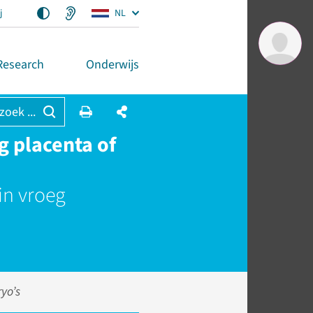
j
NL
Research
Onderwijs
 zoek ...
g placenta of
in vroeg
yo’s