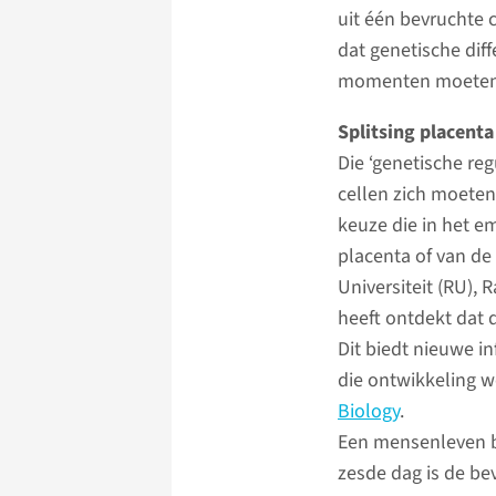
uit één bevruchte 
dat genetische diff
momenten moeten de
Splitsing placenta
Die ‘genetische re
cellen zich moeten 
keuze die in het e
placenta of van d
Universiteit (RU)
heeft ontdekt dat 
Dit biedt nieuwe i
die ontwikkeling w
Biology
.
Een mensenleven be
zesde dag is de be