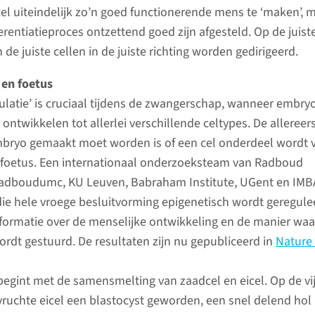
cel uiteindelijk zo’n goed functionerende mens te ‘maken’, 
erentiatieproces ontzettend goed zijn afgesteld. Op de juist
 juiste cellen in de juiste richting worden gedirigeerd.
 en foetus
gulatie’ is cruciaal tijdens de zwangerschap, wanneer embry
ontwikkelen tot allerlei verschillende celtypes. De allereer
mbryo gemaakt moet worden is of een cel onderdeel wordt 
e foetus. Een internationaal onderzoeksteam van Radboud
, Radboudumc, KU Leuven, Babraham Institute, UGent en IMB
die hele vroege besluitvorming epigenetisch wordt geregule
nformatie over de menselijke ontwikkeling en de manier wa
ordt gestuurd. De resultaten zijn nu gepubliceerd in
Nature 
gint met de samensmelting van zaadcel en eicel. Op de vij
vruchte eicel een blastocyst geworden, een snel delend hol