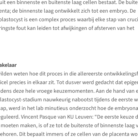
 uit een binnenste en buitenste laag cellen bestaat. De buit
enta; de binnenste laag ontwikkelt zich tot een embryo. De
blastocyst is een complex proces waarbij elke stap van cruc
ringste fout kan leiden tot afwijkingen of afsterven van het
akelaar
lden weten hoe dit proces in die allereerste ontwikkelings
cel precies in elkaar zit. Tot dusver werd gedacht dat epige
tijdens deze hele vroege keuzemomenten. Aan de hand van 
lastocyst-stadium nauwkeurig nabootst tijdens de eerste 
ap, werd in het lab minutieus onderzocht hoe de embryona
guleerd. Vincent Pasque van KU Leuven: “De eerste keuze d
moeten maken, is of ze tot de buitenste of binnenste laag 
behoren. Dit bepaalt immers of ze cellen van de placenta w