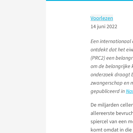
Voorlezen
14 juni 2022
Een internationaal
ontdekt dat het e
(PRC2) een belangri
om de belangrijke k
onderzoek draagt b
zwangerschap en mo
gepubliceerd in
Nat
De miljarden celle
allereerste bevruch
spiercel van een m
komt omdat in die 