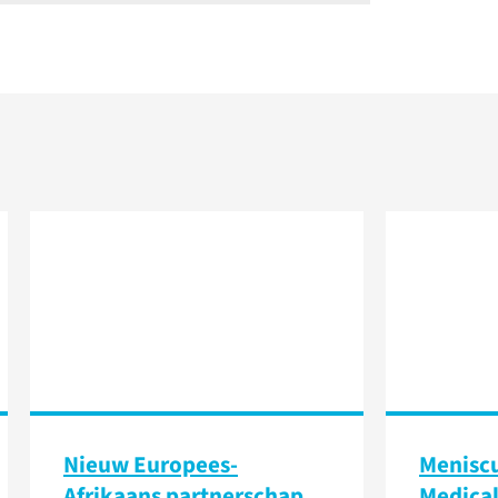
Nieuw Europees-
Meniscu
Afrikaans partnerschap
Medical