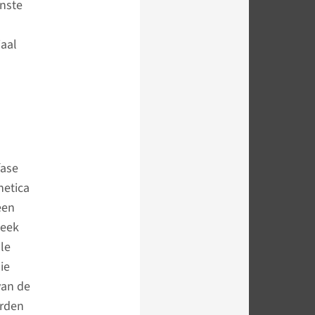
enste
iaal
fase
netica
een
week
le
ie
van de
orden