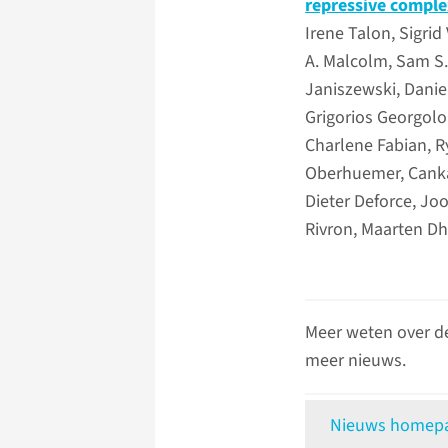
repressive comple
Irene Talon, Sigri
A. Malcolm, Sam S. 
Janiszewski, Danie
Grigorios Georgolo
Charlene Fabian, R
Oberhuemer, Cankat
Dieter Deforce, Jo
Rivron, Maarten D
Meer weten over d
meer nieuws.
Nieuws homepag