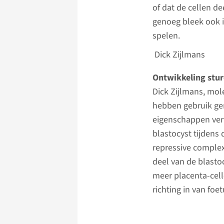
of dat de cellen d
genoeg bleek ook i
spelen.
Dick Zijlmans
Ontwikkeling stu
Dick Zijlmans, mol
hebben gebruik gem
eigenschappen ver
blastocyst tijden
repressive complex 
deel van de blasto
meer placenta-cel
richting in van foe