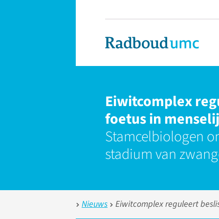
Eiwitcomplex regu
foetus in menseli
Stamcelbiologen on
stadium van zwang
Nieuws
Eiwitcomplex reguleert beslis