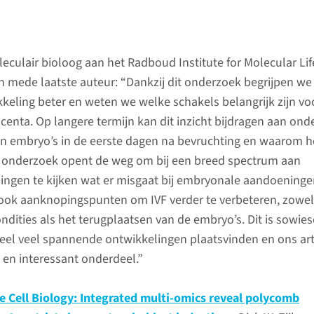
eculair bioloog aan het Radboud Institute for Molecular Lif
n mede laatste auteur: “Dankzij dit onderzoek begrijpen we
eling beter en weten we welke schakels belangrijk zijn vo
centa. Op langere termijn kan dit inzicht bijdragen aan ond
an embryo’s in de eerste dagen na bevruchting en waarom h
 onderzoek opent de weg om bij een breed spectrum aan
ngen te kijken wat er misgaat bij embryonale aandoeninge
 ook aanknopingspunten om IVF verder te verbeteren, zowe
ndities als het terugplaatsen van de embryo’s. Dit is sowie
l veel spannende ontwikkelingen plaatsvinden en ons arti
en interessant onderdeel.”
e Cell Biology: Integrated multi-omics reveal polycomb