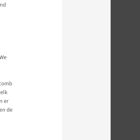
end
“We
ycomb
welk
n er
len de