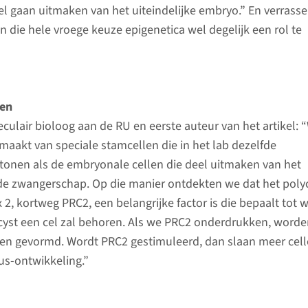
eel gaan uitmaken van het uiteindelijke embryo.” En verrass
n die hele vroege keuze epigenetica wel degelijk een rol te
ren
eculair bioloog aan de RU en eerste auteur van het artikel: 
aakt van speciale stamcellen die in het lab dezelfde
tonen als de embryonale cellen die deel uitmaken van het
s de zwangerschap. Op die manier ontdekten we dat het pol
2, kortweg PRC2, een belangrijke factor is die bepaalt tot 
cyst een cel zal behoren. Als we PRC2 onderdrukken, worde
len gevormd. Wordt PRC2 gestimuleerd, dan slaan meer cel
tus-ontwikkeling.”