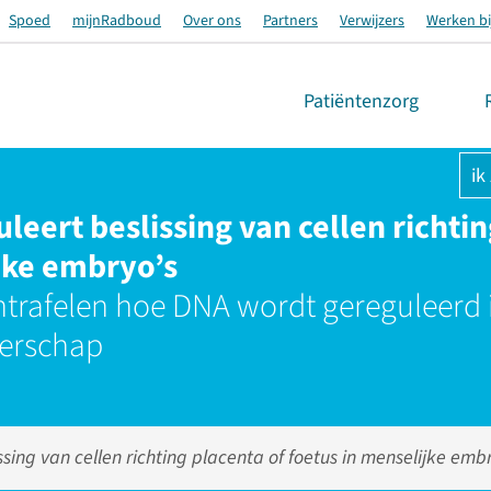
Spoed
mijnRadboud
Over ons
Partners
Verwijzers
Werken bi
Patiëntenzorg
ik
leert beslissing van cellen richtin
jke embryo’s
trafelen hoe DNA wordt gereguleerd 
erschap
sing van cellen richting placenta of foetus in menselijke embr