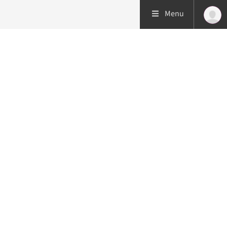
Menu
Patiëntenzorg
Research
Onderwijs
Spoed