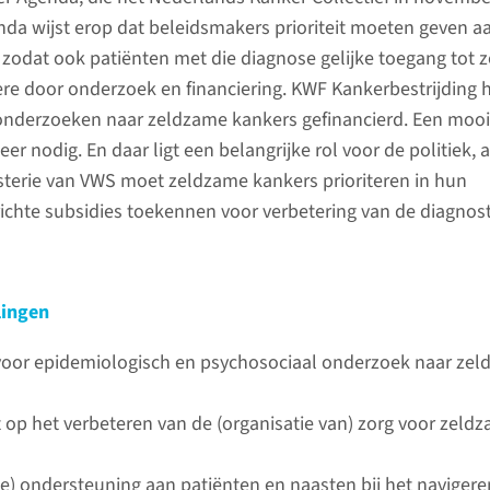
nda wijst erop dat beleidsmakers prioriteit moeten geven a
zodat ook patiënten met die diagnose gelijke toegang tot z
ere door onderzoek en financiering. KWF Kankerbestrijding 
 onderzoeken naar zeldzame kankers gefinancierd. Een mooi
eer nodig. En daar ligt een belangrijke rol voor de politiek, 
sterie van VWS moet zeldzame kankers prioriteren in hun
richte subsidies toekennen voor verbetering van de diagnos
lingen
 voor epidemiologisch en psychosociaal onderzoek naar ze
t op het verbeteren van de (organisatie van) zorg voor zeld
e) ondersteuning aan patiënten en naasten bij het naviger