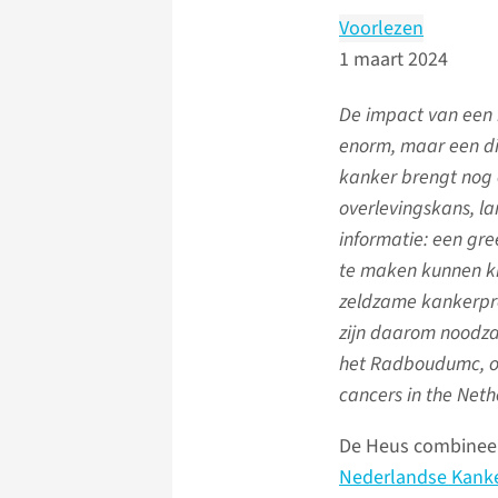
Voorlezen
1 maart 2024
De impact van een 
enorm, maar een d
kanker brengt nog 
overlevingskans, l
informatie: een g
te maken kunnen kr
zeldzame kankerpro
zijn daarom noodza
het Radboudumc, op
cancers in the Neth
De Heus combineert
Nederlandse Kanker