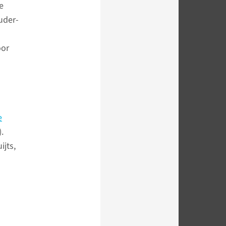
e
uder-
oor
e
.
ijts,