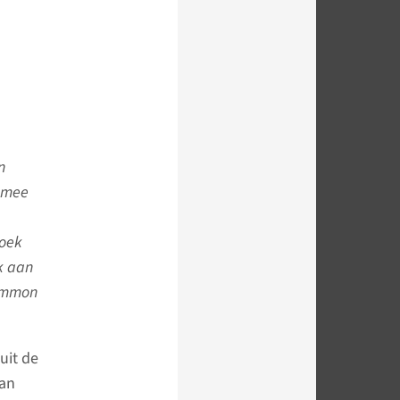
n
r mee
p
zoek
k aan
common
uit de
van