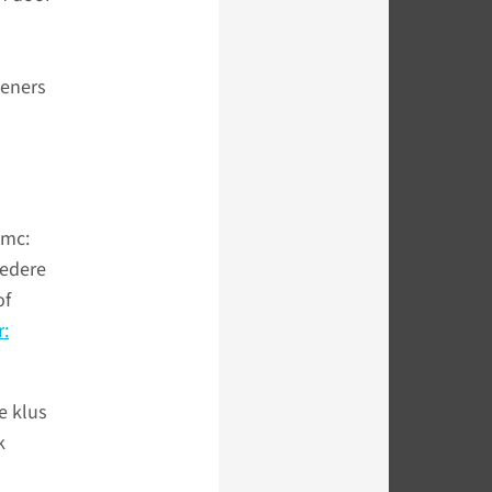
leners
umc:
iedere
of
:
e klus
k