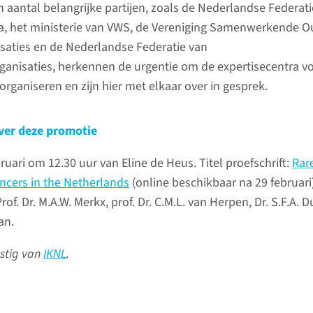
n aantal belangrijke partijen, zoals de Nederlandse Federati
ra, het ministerie van VWS, de Vereniging Samenwerkende O
saties en de Nederlandse Federatie van
anisaties, herkennen de urgentie om de expertisecentra v
organiseren en zijn hier met elkaar over in gesprek.
ver deze promotie
uari om 12.30 uur van Eline de Heus. Titel proefschrift:
Rar
cers in the Netherlands
(online beschikbaar na 29 februari)
f. Dr. M.A.W. Merkx, prof. Dr. C.M.L. van Herpen, Dr. S.F.A. Du
wan.
mstig van
IKNL
.