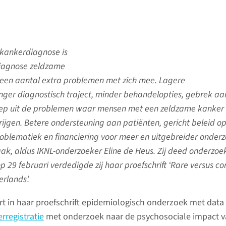
kankerdiagnose is
iagnose zeldzame
een aantal extra problemen met zich mee. Lagere
anger diagnostisch traject, minder behandelopties, gebrek aa
reep uit de problemen waar mensen met een zeldzame kanke
ijgen. Betere ondersteuning aan patiënten, gericht beleid o
blematiek en financiering voor meer en uitgebreider onder
ak, aldus IKNL-onderzoeker Eline de Heus. Zij deed onderzoe
 29 februari verdedigde zij haar proefschrift ‘Rare versus 
erlands’.
 in haar proefschrift epidemiologisch onderzoek met data 
registratie
met onderzoek naar de psychosociale impact 