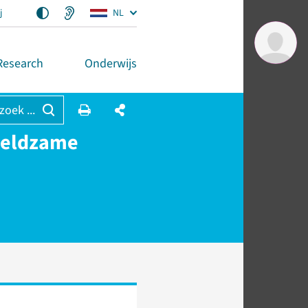
j
NL
Research
Onderwijs
 zoek ...
 zeldzame