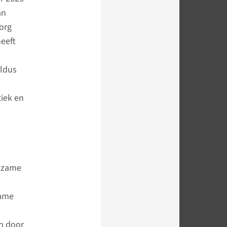
an
org
heeft
aldus
tiek en
ldzame
zame
en door