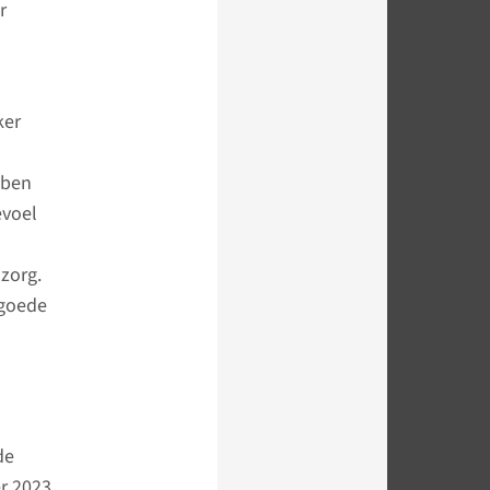
r
ker
bben
evoel
 zorg.
 goede
de
r 2023