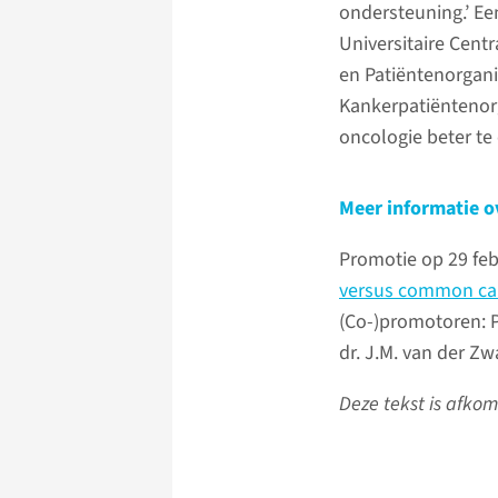
ondersteuning.’ Ee
Universitaire Cent
en Patiëntenorgani
Kankerpatiëntenorg
oncologie beter te 
Meer informatie o
Promotie op 29 febr
versus common can
(Co-)promotoren: Pro
dr. J.M. van der Z
Deze tekst is afko