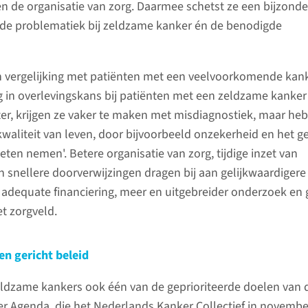
n de organisatie van zorg. Daarmee schetst ze een bijzonde
 de problematiek bij zeldzame kanker én de benodigde
 In vergelijking met patiënten met een veelvoorkomende kan
ing in overlevingskans bij patiënten met een zeldzame kanker
ter, krijgen ze vaker te maken met misdiagnostiek, maar he
kwaliteit van leven, door bijvoorbeeld onzekerheid en het g
oeten nemen'. Betere organisatie van zorg, tijdige inzet van
n snellere doorverwijzingen dragen bij aan gelijkwaardigere
m adequate financiering, meer en uitgebreider onderzoek en
t zorgveld.
en gericht beleid
dzame kankers ook één van de geprioriteerde doelen van 
r Agenda, die het Nederlands Kanker Collectief in novembe