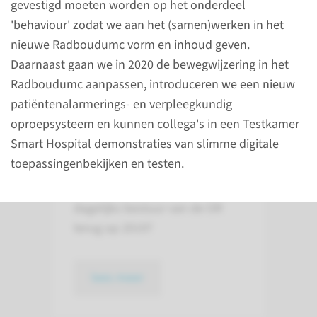
gevestigd moeten worden op het onderdeel
'behaviour' zodat we aan het (samen)werken in het
Vier vragen aan
nieuwe Radboudumc vorm en inhoud geven.
de OR
Daarnaast gaan we in 2020 de bewegwijzering in het
Radboudumc aanpassen, introduceren we een nieuw
De Ondernemingsraad (OR)
patiëntenalarmerings- en verpleegkundig
vormt samen met de
oproepsysteem en kunnen collega's in een Testkamer
Onderdeelcommissies (OC’s) de
Smart Hospital demonstraties van slimme digitale
gekozen vertegenwoordiging
toepassingenbekijken en testen.
van alle medewerkers van het
Radboudumc. Hoe kijkt het
dagelijks bestuur van de OR
terug op 2019?
lees meer