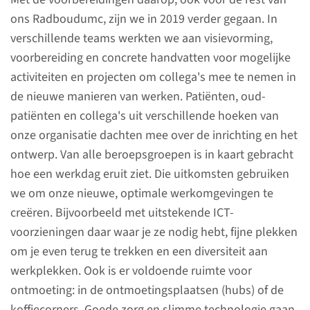
IC.
ons Radboudumc, zijn we in 2019 verder gegaan. In
verschillende teams werkten we aan visievorming,
naar pagina
voorbereiding en concrete handvatten voor mogelijke
activiteiten en projecten om collega's mee te nemen in
de nieuwe manieren van werken. Patiënten, oud-
patiënten en collega's uit verschillende hoeken van
Impact 2019
onze organisatie dachten mee over de inrichting en het
ontwerp. Van alle beroepsgroepen is in kaart gebracht
Op deze webpagina's leest u
hoe een werkdag eruit ziet. Die uitkomsten gebruiken
welke impact het Radboudumc
we om onze nieuwe, optimale werkomgevingen te
in 2019 heeft gehad.
creëren. Bijvoorbeeld met uitstekende ICT-
voorzieningen daar waar je ze nodig hebt, fijne plekken
om je even terug te trekken en een diversiteit aan
In gesprek met
werkplekken. Ook is er voldoende ruimte voor
Gys Driessen
ontmoeting: in de ontmoetingsplaatsen (hubs) of de
koffiecorners. Goede zorg en slimme technologie gaan