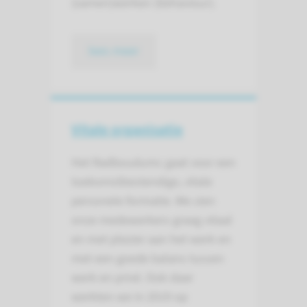
(samen)werken (behaviour).
lees meer
Vitale organisatie
Het Radboudumc gaat voor een
toekomstbestendige, vitale
personele formatie. We zien
onze medewerkers graag vitaal
en met plezier aan het werk en
met een goede balans tussen
werk en privé. Ook daar
werkten we in 2019 op