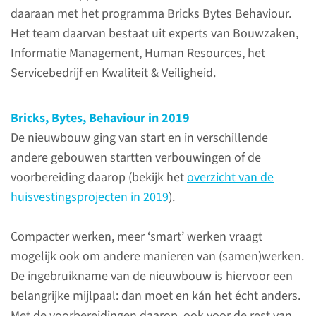
daaraan met het programma Bricks Bytes Behaviour.
Het team daarvan bestaat uit experts van Bouwzaken,
Informatie Management, Human Resources, het
Servicebedrijf en Kwaliteit & Veiligheid.
Fit uit de nachtdienst
Bricks, Bytes, Behaviour in 2019
De nieuwbouw ging van start en in verschillende
20 minuten powernappen. Dat
andere gebouwen startten verbouwingen of de
kunnen de zorgverleners sinds
voorbereiding daarop (bekijk het
overzicht van de
2019 op de IC tijdens de
huisvestingsprojecten in 2019
).
nachtdiensten. 'Ook als je niet
echt slaapt, blijkt een
Compacter werken, meer ‘smart’ werken vraagt
rustmoment toch een
mogelijk ook om andere manieren van (samen)werken.
verkwikkend effect te hebben’,
De ingebruikname van de nieuwbouw is hiervoor een
vertelt Malou van Ewijk,
belangrijke mijlpaal: dan moet en kán het écht anders.
seniorverpleegkundige op de
Met de voorbereidingen daarop, ook voor de rest van