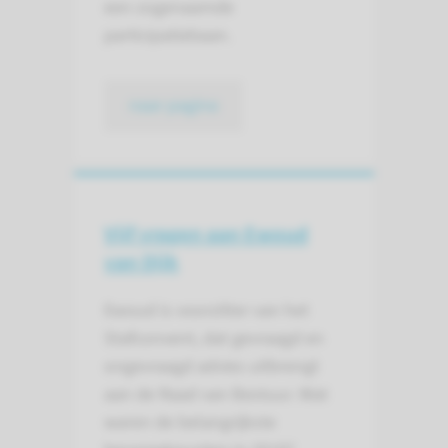
een zogenaamde
participatiebaan.
naar pagina
Vijf vragen aan Ewoud
van Dijk
Ewoud is voorzitter van het
Stafconvent, dat gevraagd en
ongevraagd advies uitbrengt
aan de Raad van Bestuur. Wat
waren de belangrijkste