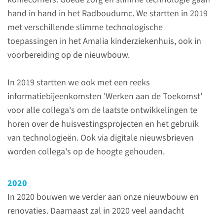
Onze HR-directeur blikt terug
hand in hand in het Radboudumc. We startten in 2019
op 2019. Waar is hij trots op? En
met verschillende slimme technologische
hoe was het jaar in grote lijnen
toepassingen in het AmaIia kinderziekenhuis, ook in
voor Radboudumc-
voorbereiding op de nieuwbouw.
medewerkers?
In 2019 startten we ook met een reeks
informatiebijeenkomsten 'Werken aan de Toekomst'
lees meer
voor alle collega's om de laatste ontwikkelingen te
horen over de huisvestingsprojecten en het gebruik
van technologieën. Ook via digitale nieuwsbrieven
worden collega's op de hoogte gehouden.
2020
In 2020 bouwen we verder aan onze nieuwbouw en
renovaties. Daarnaast zal in 2020 veel aandacht