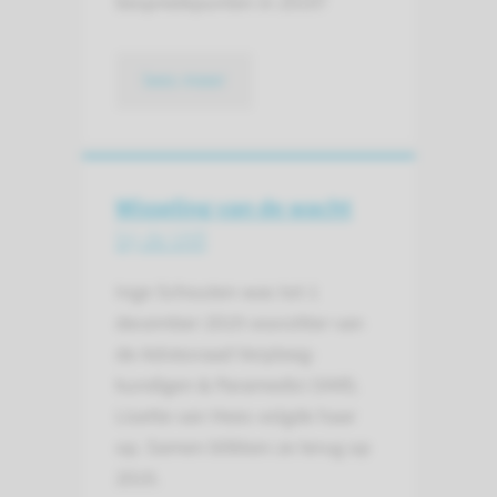
bespreekpunten in 2019?
lees meer
Wisseling van de wacht
bij de VAR
Inge Schouten was tot 1
december 2019 voorzitter van
de Adviesraad Verpleeg­
kundigen & Paramedici (VAR).
Lisette van Hees volgde haar
op. Samen blikken ze terug op
2019.