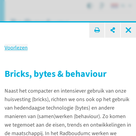
NL
ik zoek ...
Voorlezen
Onze impact voor collega's
in 2019
Bricks, bytes & behaviour
Naast het compacter en intensiever gebruik van onze
Over het Radboudumc
Onze impact in 2019
huisvesting (bricks), richten we ons ook op het gebruik
Onze impact voor collega's
van hedendaagse technologie (bytes) en andere
manieren van (samen)werken (behaviour). Zo komen
we tegemoet aan de eisen, trends en ontwikkelingen in
de maatschappij. In het Radboudumc werken we