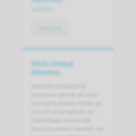
collega's
lees meer
Bricks, bytes &
behaviour
Naast het compacter en
intensiever gebruik van onze
huisvesting (bricks), richten we
ons ook op het gebruik van
hedendaagse technologie
(bytes) en andere manieren van