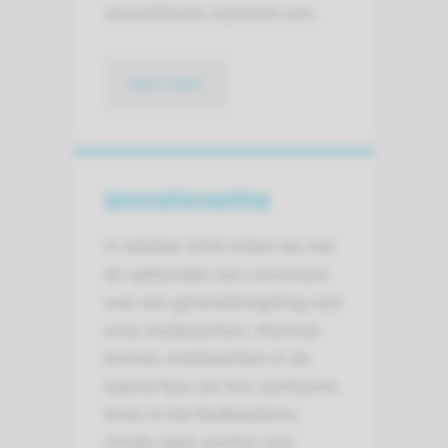
verschillende manieren aan.
lees meer
Generatierege­ling
In oktober 2019 sloten we met
de vakbonden een convenant
over een generatieregeling voor
onze medewerkers. Hiermee
kunnen medewerkers in de
laatste fase van hun werkzame
leven in het Radboudumc
minder gaan werken met