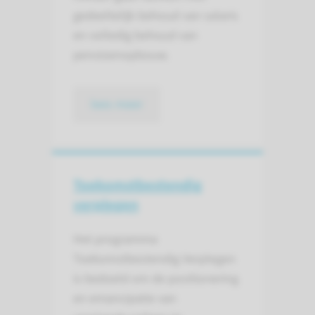
gedeeltelijk behoud van salaris
en volledig behoud van
pensioenopbouw.
lees meer
Toekomstbesten­dig
verplegen
Het programma
Toekomstbestendig Verplegen
is bedoeld om de positionering
en emancipatie van