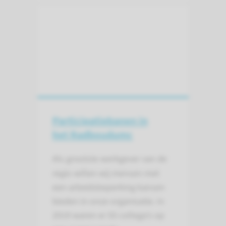
Participatie­banen in
het Radboudumc
Als grootste werkgever van de
regio willen wij mensen met
een arbeidsbeperking kansen
bieden in onze organisatie. In
2019 waren er 55 collega’s op