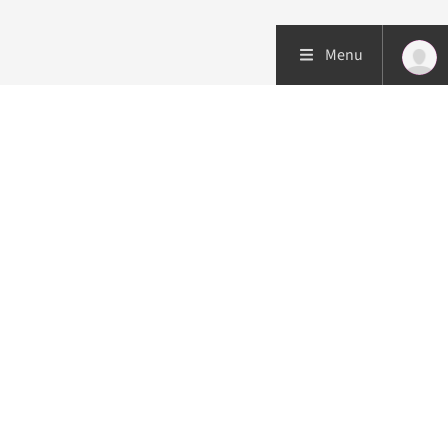
Menu
Patiëntenzorg
Research
Onderwijs