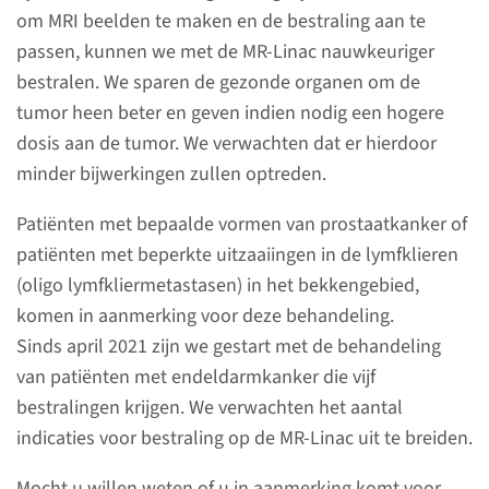
om MRI beelden te maken en de bestraling aan te
passen, kunnen we met de MR-Linac nauwkeuriger
bestralen. We sparen de gezonde organen om de
tumor heen beter en geven indien nodig een hogere
MR-Linac
dosis aan de tumor. We verwachten dat er hierdoor
minder bijwerkingen zullen optreden.
Onze MR-Linac (Magnetic
Resonance Linear Accelerator)
Patiënten met bepaalde vormen van prostaatkanker of
combineert de functies van een
patiënten met beperkte uitzaaiingen in de lymfklieren
MRI-scanner en een
(oligo lymfkliermetastasen) in het bekkengebied,
bestralingsapparaat.
komen in aanmerking voor deze behandeling.
Sinds april 2021 zijn we gestart met de behandeling
van patiënten met endeldarmkanker die vijf
lees meer
bestralingen krijgen. We verwachten het aantal
indicaties voor bestraling op de MR-Linac uit te breiden.
Mocht u willen weten of u in aanmerking komt voor