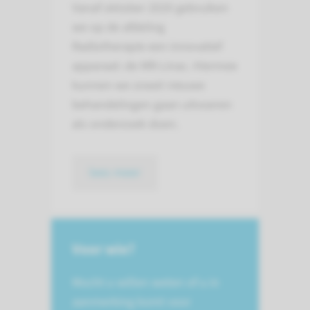
Vanaf oktober 2020 gebruiken
we op de afdeling
Radiotherapie een innovatief
apparaat: de MR-Linac. Hiermee
kunnen we zowel nieuwe
behandelingen gaan uitvoeren
als onderzoek doen.
lees meer
Voor wie?
Mocht u willen weten of u in
aanmerking komt voor