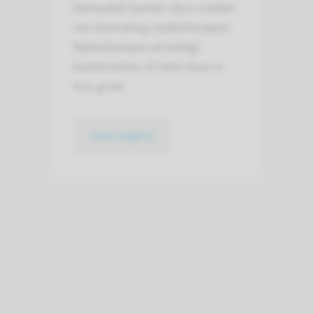
behandelt kanker door middel
van bestraling (radiotherapie).
Radiotherapie vernietigt
kankercellen of remt deze in
hun groei.
naar pagina