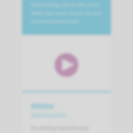
behandeling met de MR-Linac?
Neem dan eerst contact op met
uw behandelend arts.
Afdeling
Radiotherapie
De afdeling Radiotherapie