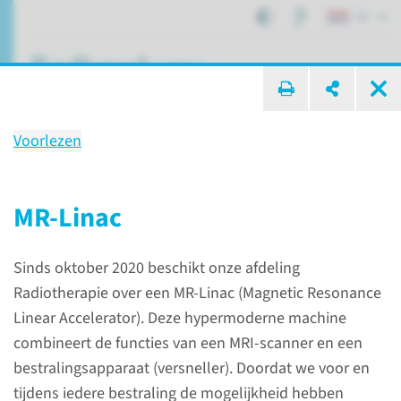
NL
ik zoek ...
Voorlezen
MR-Linac
MR-Linac
Afdelingen, specialismen en zorglocaties
Sinds oktober 2020 beschikt onze afdeling
Radiotherapie
MR-Linac
Radiotherapie over een MR-Linac (Magnetic Resonance
Linear Accelerator). Deze hypermoderne machine
combineert de functies van een MRI-scanner en een
bestralingsapparaat (versneller). Doordat we voor en
tijdens iedere bestraling de mogelijkheid hebben