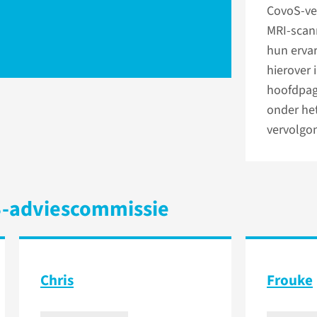
CovoS-ve
MRI-scan
hun ervar
hierover 
hoofdpag
onder he
vervolgon
S-adviescommissie
Chris
Frouke