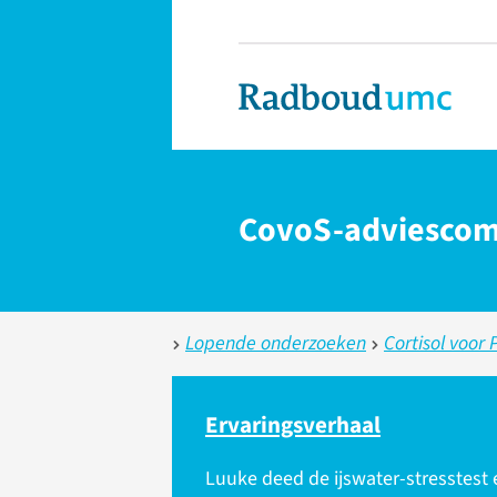
CovoS-adviescom
Lopende onderzoeken
Cortisol voor 
Ervarings­verhaal
Luuke deed de ijswater-stresstest e