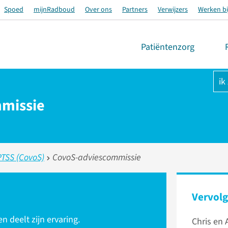
Spoed
mijnRadboud
Over ons
Partners
Verwijzers
Werken bi
Patiëntenzorg
ik
missie
PTSS (CovoS)
CovoS-adviescommissie
Vervolg
n deelt zijn ervaring.
Chris en 