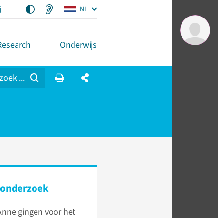
j
NL
Research
Onderwijs
 zoek ...
­onderzoek
Anne gingen voor het