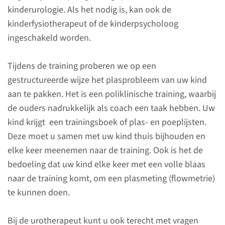
kinderurologie. Als het nodig is, kan ook de
Blaastraining, ook wel
kinderfysiotherapeut of de kinderpsycholoog
urotherapie, is een
ingeschakeld worden.
poliklinische training voor
allerlei plas- en/of
Tijdens de training proberen we op een
poepproblemen. Bij de training
gestructureerde wijze het plasprobleem van uw kind
zijn vaak meerdere specialisten
aan te pakken. Het is een poliklinische training, waarbij
betrokken (multidisciplinaire
de ouders nadrukkelijk als coach een taak hebben. Uw
training).
kind krijgt een trainingsboek of plas- en poeplijsten.
Deze moet u samen met uw kind thuis bijhouden en
lees meer
elke keer meenemen naar de training. Ook is het de
bedoeling dat uw kind elke keer met een volle blaas
naar de training komt, om een plasmeting (flowmetrie)
te kunnen doen.
Voorbereiding
Bij de urotherapeut kunt u ook terecht met vragen