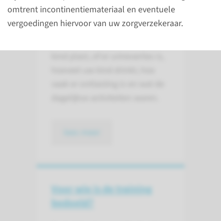
Voorafgaand aan de training
omtrent incontinentiemateriaal en eventuele
ontvangt u uitgebreide
vergoedingen hiervoor van uw zorgverzekeraar.
vragenlijsten. Samen met uw
kind houdt u bij hoe vaak uw
kind plast, of er urineverlies is,
hoeveel uw kind drinkt, hoe
vaak er ontlasting is en wat de
dagelijkse activiteiten waren.
lees meer
Voor wie is de training
bedoeld?