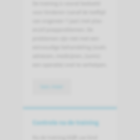
De training is vooral bedoeld
voor kinderen (vanaf de leeftijd
van ongeveer 7 jaar) met plas-
en/of poepproblemen. De
problemen zijn niet met een
eenvoudige behandeling (zoals
adviezen, medicijnen, (soms)
een operatie) snel te verhelpen.
lees meer
Controle na de training
Na de training blijft uw kind