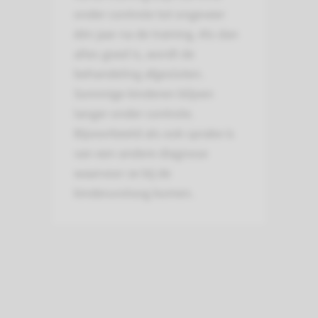
onder controle tot ongeveer
één jaar na de training. Als dan
alles goed is, wordt de
behandeling afgesloten.
Sommige kinderen blijven
langer onder controle.
Bijvoorbeeld als ook sprake is
van een andere diagnose
waarvoor ze bij de
kinderuroloog komen.