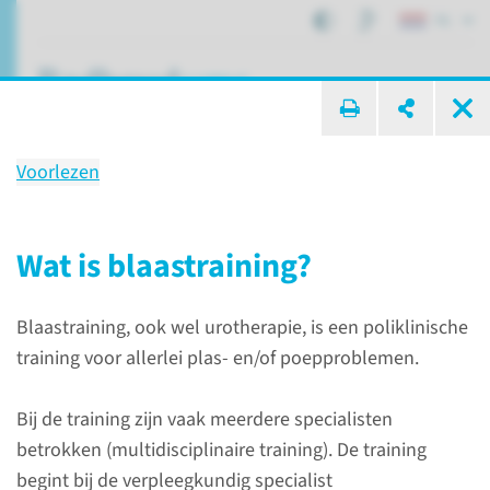
NL
ik zoek ...
Voorlezen
Behandeling
Blaastraining bij kinderen
Wat is blaastraining?
Blaastraining, ook wel urotherapie, is een poliklinische
Patiëntenzorg
Behandelingen
training voor allerlei plas- en/of poepproblemen.
Blaastraining bij kinderen
Bij de training zijn vaak meerdere specialisten
betrokken (multidisciplinaire training). De training
Wat is blaastraining?
begint bij de verpleegkundig specialist