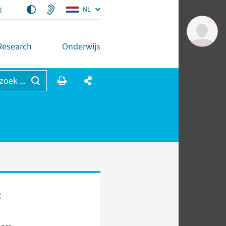
j
NL
Research
Onderwijs
 zoek ...
t