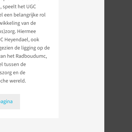
, speelt het UGC
 een belangrijke rol
wikkeling van de
jns)zorg. Hiermee
C Heyendael, ook
 gezien de ligging op de
an het Radboudumc,
el tussen de
nszorg en de
che wereld.
pagina