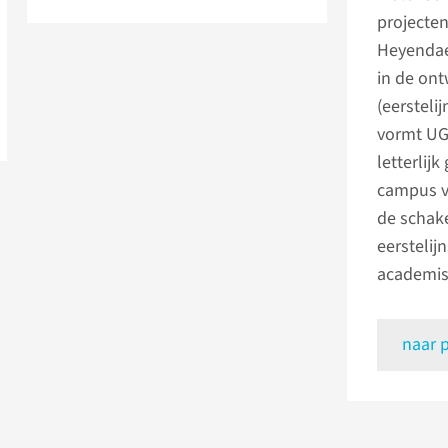
projecten
Heyendael
in de ont
(eersteli
vormt UG
letterlijk
campus v
de schak
eerstelij
academis
naar 