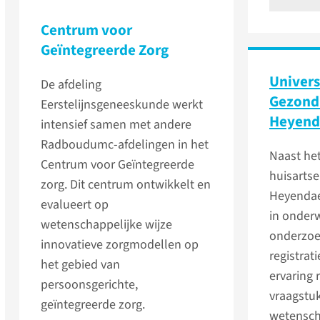
Centrum voor
Geïntegreerde Zorg
Univers
De afdeling
Gezond
Eerstelijnsgeneeskunde werkt
Heyend
intensief samen met andere
Radboudumc-afdelingen in het
Naast het
Centrum voor Geïntegreerde
huisarts
zorg. Dit centrum ontwikkelt en
Heyendael
evalueert op
in onderw
wetenschappelijke wijze
onderzoe
innovatieve zorgmodellen op
registrat
het gebied van
ervaring
persoonsgerichte,
vraagstu
geïntegreerde zorg.
wetensch