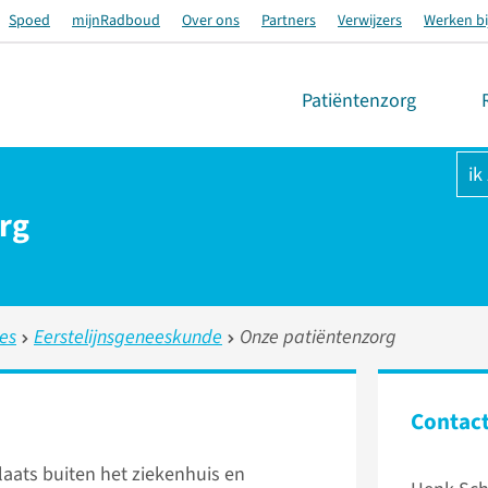
Spoed
mijnRadboud
Over ons
Partners
Verwijzers
Werken bi
Patiëntenzorg
ik
rg
ies
Eerstelijnsgeneeskunde
Onze patiëntenzorg
Contac
plaats buiten het ziekenhuis en