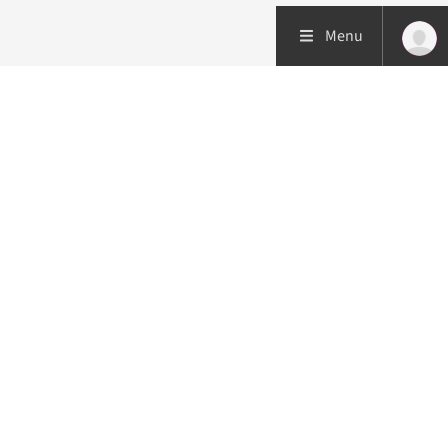
Menu
Patiëntenzorg
Research
Onderwijs
Volg ons op: