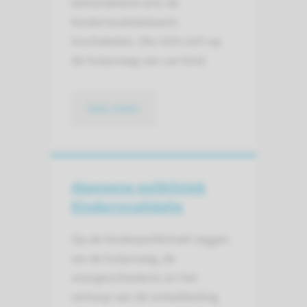
behandelend arts de
kinderrevalidatiearts
inschakelen. Die richt zich op
de hulpvraag van uw kind.
lees meer
Algemene polikliniek
Kinderrevalidatie
Op de kinderpolikliniek leggen
we de hulpvraag, de
voorgeschiedenis en het
verloop van de ontwikkeling