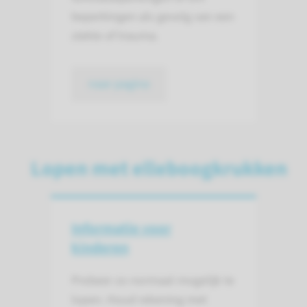
beperkingen als gevolg van een
ziekte of trauma.
naar pagina
Lopen met elleboogkrukken
Informatie voor
kinderen
Probeer zo normaal mogelijk te
lopen. Houd rekening met