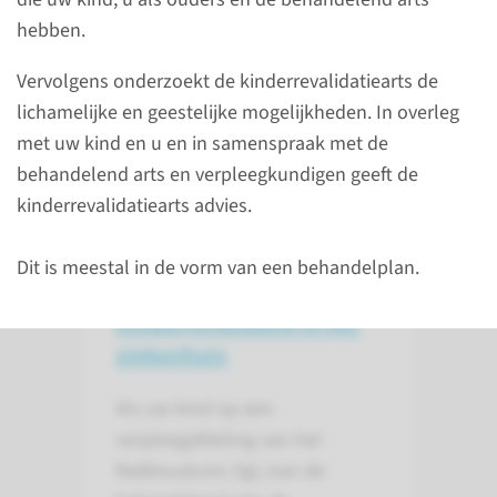
kinderen
hebben.
Met behulp van
Vervolgens onderzoekt de kinderrevalidatiearts de
kinderrevalidatie leert uw kind
lichamelijke en geestelijke mogelijkheden. In overleg
omgaan met
met uw kind en u en in samenspraak met de
functiebeperkingen en
behandelend arts en verpleegkundigen geeft de
proberen we deze te
kinderrevalidatiearts advies.
verminderen.
Dit is meestal in de vorm van een behandelplan.
Kinder­revalidatie in het
ziekenhuis
Als uw kind op een
verpleegafdeling van het
Radboudumc ligt, kan de