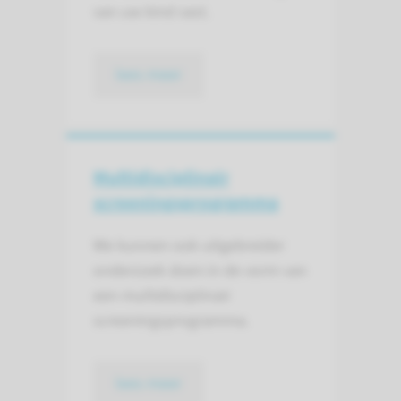
van uw kind vast.
lees meer
Multidisciplinair
screenings­programma
We kunnen ook uitgebreider
onderzoek doen in de vorm van
een multidisciplinair
screeningsprogramma.
lees meer