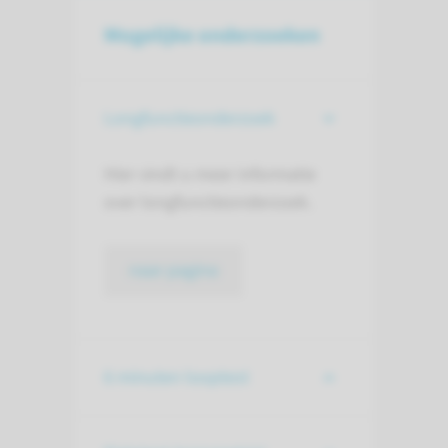
Mogelijke onderzoeken
Longfunctieonderzoek
Hier vindt u meer informatie
over longfunctieonderzoek.
naar pagina
6 minuten looptest