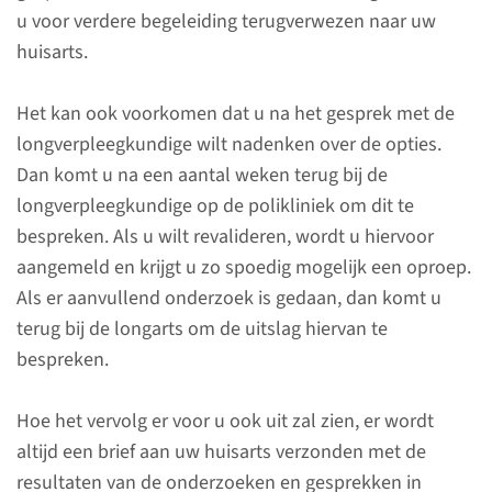
u voor verdere begeleiding terugverwezen naar uw
huisarts.
Het kan ook voorkomen dat u na het gesprek met de
longverpleegkundige wilt nadenken over de opties.
Dan komt u na een aantal weken terug bij de
Wat is integrale analyse
longverpleegkundige op de polikliniek om dit te
bij astma en COPD?
bespreken. Als u wilt revalideren, wordt u hiervoor
aangemeld en krijgt u zo spoedig mogelijk een oproep.
Onze integrale analyse geeft u
Als er aanvullend onderzoek is gedaan, dan komt u
snel duidelijkheid over uw
terug bij de longarts om de uitslag hiervan te
klachten en de
bespreken.
behandelmogelijkheden. U
krijgt verschillende
Hoe het vervolg er voor u ook uit zal zien, er wordt
onderzoeken en voert
altijd een brief aan uw huisarts verzonden met de
gesprekken met zorgverleners.
resultaten van de onderzoeken en gesprekken in