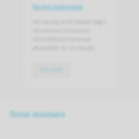
Na het onderzoek
Het vervolg na de tweede dag is
van persoon tot persoon
verschillend en helemaal
afhankelijk van uw situatie.
lees meer
Onze mensen