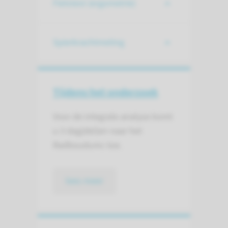
Fietstest (ergometrie)
Spierkrachtmeting
Tijdens het onderzoek
Voor de integrale analyse komt
u 3 dag(del)en naar het
Radboudumc toe.
lees meer