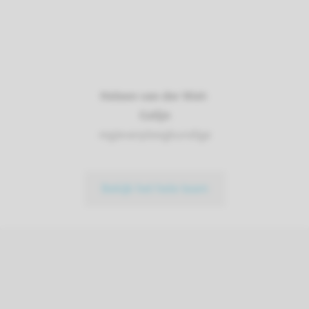
Heleen van der Niet-
Colijn
regieverpleegkundige
Bekijk het hele team