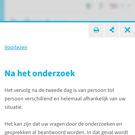
NL
ik zoek ...
Voorlezen
Onderzoek
Integrale analyse bij astma en
Na het onderzoek
COPD
Het vervolg na de tweede dag is van persoon tot
persoon verschillend en helemaal afhankelijk van uw
Patiëntenzorg
Onderzoeken
situatie.
Integrale analyse bij astma en COPD
Het kan zijn dat uw vragen door de onderzoeken en
gesprekken al beantwoord worden. In dat geval wordt