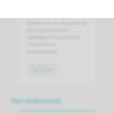
Wij adviseren u voorafgaand
aan uw bezoek aan het
Radboudumc de informatie van
uw zorgverzekeraar te
raadplegen of contact op te
nemen met uw
zorgverzekeraar.
lees meer
Het onderzoek