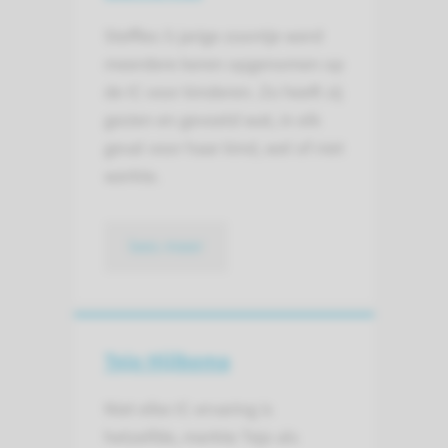
Steffies 5-jarige zoontje werd
meerdere keren opgenomen op
de IC voor kinderen. Zo heeft zij
gezien en gevoeld wat, in elk
geval voor haar kind, wel of niet
werkte.
lees meer
Tejo Hijlkema
Niet elke IC-ervaring is
hetzelfde, merkte Tejo als