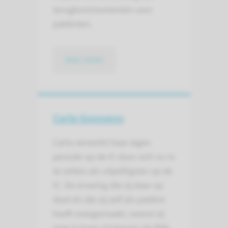
terugkommomenten voor
patiënten.
lees meer
Carla Goossens
Carla verwerkt haar eigen
periode op de IC door zich nu in
te zetten als vrijwilligster op de
IC. De ervaring die zij daar op
doet én die zij zelf als patiënt
heeft meegemaakt, neemt zij