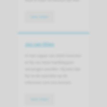
mee in haar rol binnen de PAR.
lees meer
Jos van Oijen
In het najaar van 2020 moesten
er bij Jos twee hartkleppen
vervangen worden. Hij wist dat
hij na de operatie op de
intensive care zou komen.
lees meer