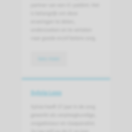
partner van een IC-patiënt. Het
is belangrijk om deze
ervaringen te delen,
onderzoeken en te vertalen
naar goede en/of betere zorg.
lees meer
Sylvia Loos
Sylvia heeft 37 jaar in de zorg
gewerkt als verpleegkundige,
zorgadviseur en slaapanalist.
Ze lag zelf op de IC en kan