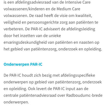
is een afdelingsadviesraad van de Intensive Care
volwassenen/kinderen en de Medium Care
volwassenen. De raad heeft de visie om kwaliteit,
veiligheid en persoonsgerichte zorg aan patiënten te
verbeteren. De PAR-IC adviseert de afdelingsleiding
door het inzetten van de unieke
ervaringsdeskundigheid van patiënten en naasten op
Patiëntenadviesraad
het gebied van patiëntenzorg, onderzoek en opleiding.
Intensive Care
PAR-IC
Onderwerpen PAR-IC
De PAR-IC is een
afdelingsadviesraad van de
De PAR-IC houdt zich bezig met afdelingsspecifieke
Intensive Care
onderwerpen op gebied van patiëntenzorg, onderzoek
volwassenen/kinderen en de
en opleiding. Ook levert de PAR-IC input aan de
Medium Care volwassenen. Ons
centrale patiëntenadviesraad over Radboudumc-brede
doel is om de kwaliteit,
onderwerpen.