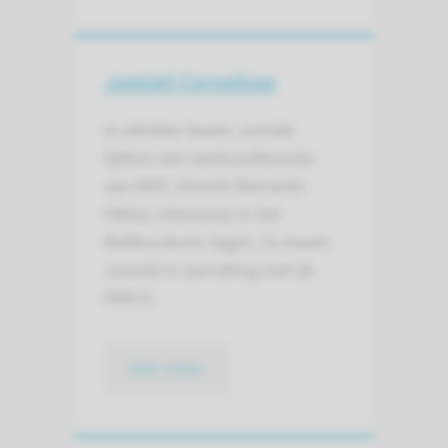
Jumiati Cornelisse
In oktober kwam Jumiati
tijdens een werkconferentie
van NVIC Utrecht Bernards
Fikker, intensivist in het
Radboudumc tegen. Zo kwam
Jumiati in aanraking met de
PAR-IC.
lees meer