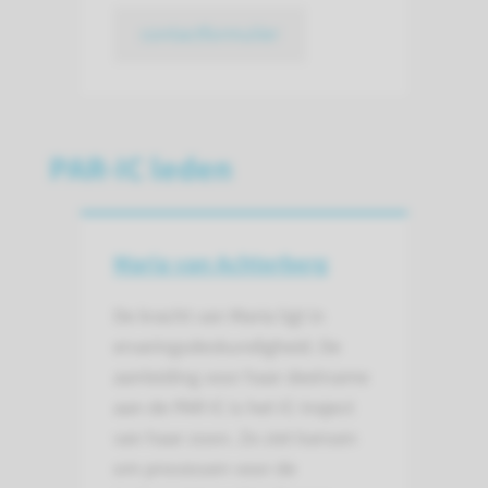
contactformulier
PAR-IC leden
Maria van Achterberg
De kracht van Maria ligt in
ervaringsdeskundigheid. De
aanleiding voor haar deelname
aan de PAR IC is het IC-traject
van haar zoon. Ze ziet kansen
om processen voor de