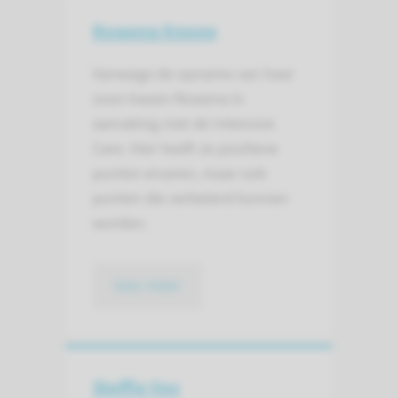
Rowena Knoop
Vanwege de opname van haar
zoon kwam Rowena in
aanraking met de Intensive
Care. Hier heeft ze positieve
punten ervaren, maar ook
punten die verbeterd kunnen
worden.
lees meer
Steffie Vos