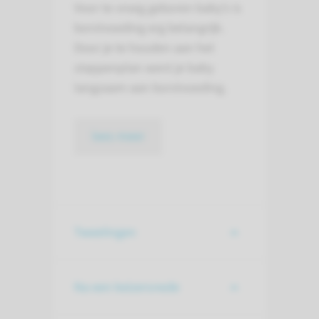
Voor te vroeg geboren baby’s is
borstvoeding erg belangrijk.
Door je te houden aan het
stappenplan went je baby
langzaam aan borstvoeding.
lees meer
Tweelingen
Na een keizersnede