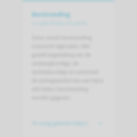
Borstvoeding
in specifieke situaties
Soms wordt borstvoeding
onterecht afgeraden. Met
goede begeleiding van de
verpleegkundige, de
lactatiekundige en eventueel
de prelogopedist kan aan bijna
alle baby’s borstvoeding
worden gegeven.
Te vroeg geboren baby's