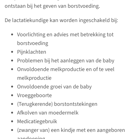
ontstaan bij het geven van borstvoeding.
De lactatiekundige kan worden ingeschakeld bij:
Voorlichting en advies met betrekking tot
Over
borstvoeding
borstvoeding
Pijnklachten
Na de geboorte van je baby
Problemen bij het aanleggen van de baby
komt de borstvoeding op gang.
Onvoldoende melkproductie en of te veel
Vaak aanleggen of kolven
melkproductie
stimuleert de aanmaak van
Onvoldoende groei van de baby
borstvoeding. Als de baby om
Vroeggeboorte
voeding vraagt laat hem of haar
(Terugkerende) borstontstekingen
dan niet te lang wachten.
Afkolven van moedermelk
Medicatiegebruik
(zwanger van) een kindje met een aangeboren
lees meer
aandoening