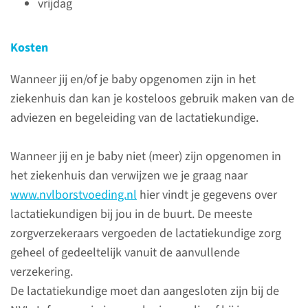
vrijdag
krijgen alle kinderen ook extra
vitamine D. Gezonde baby’s
Kosten
hebben geen bijvoeding nodig.
Wanneer jij en/of je baby opgenomen zijn in het
ziekenhuis dan kan je kosteloos gebruik maken van de
Hoe vaak voeden
adviezen en begeleiding van de lactatiekundige.
Door je baby vaak aan te leggen
Wanneer jij en je baby niet (meer) zijn opgenomen in
komt de borstvoeding goed op
het ziekenhuis dan verwijzen we je graag naar
gang. Na ongeveer 2 weken
www.nvlborstvoeding.nl
hier vindt je gegevens over
drinken baby’s geleidelijk
lactatiekundigen bij jou in de buurt. De meeste
minder lang, maar niet altijd
zorgverzekeraars vergoeden de lactatiekundige zorg
minder vaak.
geheel of gedeeltelijk vanuit de aanvullende
verzekering.
lees meer
De lactatiekundige moet dan aangesloten zijn bij de