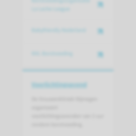
Borstvoedingsorganisatie
La Leche League
Babyfriendly Nederland
NVL Borstvoeding
Voorlichtings­avond
De Vrouwenkliniek Nijmegen
organiseert
voorlichtingsavonden van 2 uur
rondom borstvoeding.