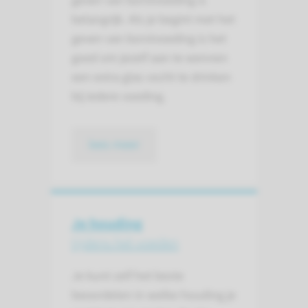
geven van borstvoeding is
belangrijk. Als je begint met het
geven van borstvoeding is het
goed om jezelf aan te wennen
een extra glas vocht te drinken
bij iedere voeding.
lees meer
Je houding
tijdens het voeden
Je kunt zelf het beste
beoordelen in welke houding je