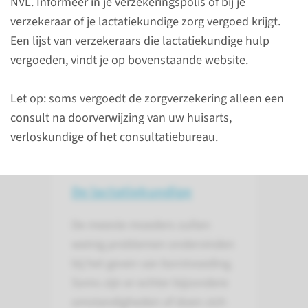
NVL. Informeer in je verzekeringspolis of bij je
verzekeraar of je lactatiekundige zorg vergoed krijgt.
Een lijst van verzekeraars die lactatiekundige hulp
vergoeden, vindt je op bovenstaande website.
Bijvoeden
Let op: soms vergoedt de zorgverzekering alleen een
consult na doorverwijzing van uw huisarts,
Regeldagen
verloskundige of het consultatiebureau.
De lactatiekundige
De meeste moeders zullen
weinig problemen ondervinden
bij het geven van borstvoeding.
Soms zijn er echter bijzondere
omstandigheden of doen zich