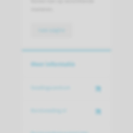
Kolven kan op verschillende
manieren.
naar pagina
Meer informatie
Voedingscentrum
Borstvoeding.nl