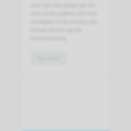
maar kan zeer pijnlijk zijn. Als
rode, harde plekken niet meer
verdwijnen na de voeding, dan
bestaat de kans op een
borstontsteking.
lees meer