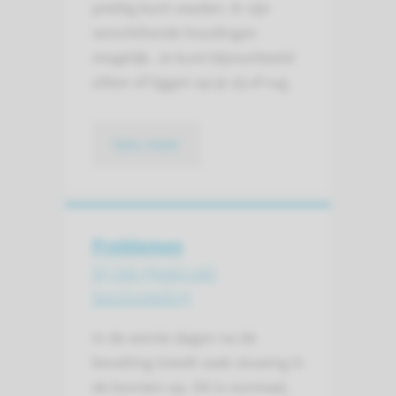
prettig kunt voeden. Er zijn
verschillende houdingen
mogelijk. Je kunt bijvoorbeeld
zitten of liggen op je zij of rug.
lees meer
Problemen
bij het geven van
borstvoeding
In de eerste dagen na de
bevalling treedt vaak stuwing in
de borsten op. Dit is normaal,