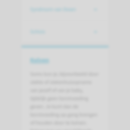
Syndroom van Down
Schisis
Kolven
Soms kun je, bijvoorbeeld door
ziekte of ziekenhuisopname
van jezelf of van je baby,
tijdelijk geen borstvoeding
geven. Je kunt dan de
borstvoeding op gang brengen
of houden door te kolven.