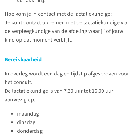
Hoe kom je in contact met de lactatiekundige:
Je kunt contact opnemen met de lactatiekundige via
Contact
de verpleegkundige van de afdeling waar jij of jouw
kind op dat moment verblijft.
Afdeling Verloskunde en
Gynaecologie
Bereikbaarheid
024-361 47 88
In overleg wordt een dag en tijdstip afgesproken voor
het consult.
De lactatiekundige is van 7.30 uur tot 16.00 uur
aanwezig op:
Aandachts­punten
maandag
In de eerste uren na de
dinsdag
geboorte wordt aan baby’s
donderdag
vitamine K gegeven. Daarna