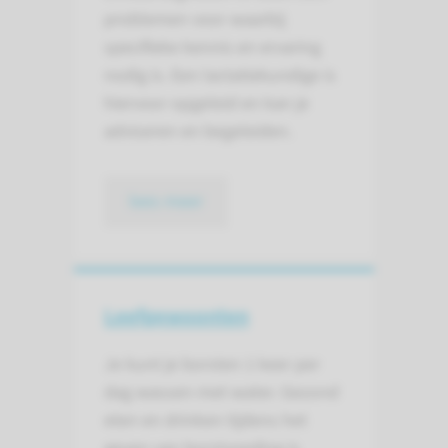
problemen voor waarbij
specifieke kennis en ervaring
nodig is. Een lactatiekundige is
hiervoor opgeleid en kan je
adviseren en begeleiden.
lees meer
Leefgewoonten
Je kunt je borsten 1 keer per
dag wassen met water. Gezond
eten en drinken tijdens het