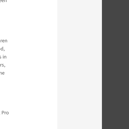
 een
oren
od,
 in
rs,
me
 Pro