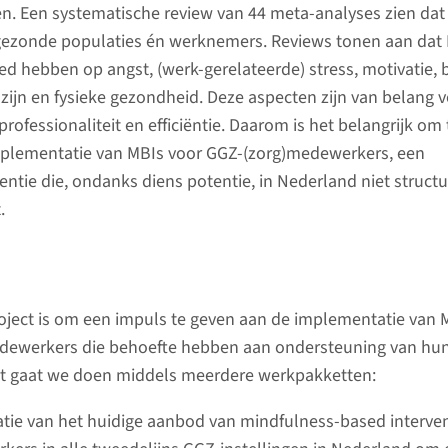
gen. Een systematische review van 44 meta-analyses zien dat
 gezonde populaties én werknemers. Reviews tonen aan dat
oed hebben op angst, (werk-gerelateerde) stress, motivatie, 
lzijn en fysieke gezondheid. Deze aspecten zijn van belang 
 professionaliteit en efficiëntie. Daarom is het belangrijk om 
implementatie van MBIs voor GGZ-(zorg)medewerkers, een
entie die, ondanks diens potentie, in Nederland niet structu
.
roject is om een impuls te geven aan de implementatie van 
dewerkers die behoefte hebben aan ondersteuning van hu
Dit gaat we doen middels meerdere werkpakketten:
atie van het huidige aanbod van mindfulness-based interven