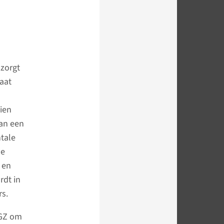
zorgt
laat
tien
dan een
tale
de
 en
rdt in
s.
GGZ om