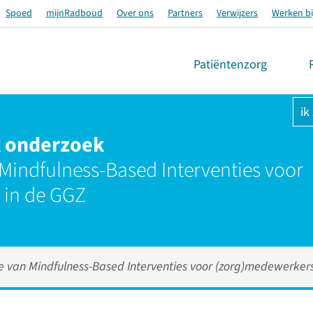
Spoed
mijnRadboud
Over ons
Partners
Verwijzers
Werken bi
Patiëntenzorg
ik
k onderzoek
Mindfulness-Based Interventies voor
 in de GGZ
 van Mindfulness-Based Interventies voor (zorg)medewerker