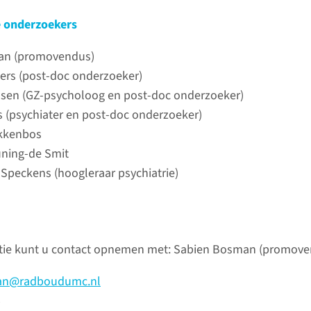
e onderzoekers
an (promovendus)
bers (post-doc onderzoeker)
ssen (GZ-psycholoog en post-doc onderzoeker)
ts (psychiater en post-doc onderzoeker)
kkenbos
uning-de Smit
e Speckens (hoogleraar psychiatrie)
tie kunt u contact opnemen met: Sabien Bosman (promove
an@radboudumc.nl
5