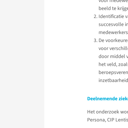
voor medewerk
beeld te krij
Identificatie
succesvolle i
medewerkers 
De voorkeure
voor verschil
door middel v
het veld, zoa
beroepsveren
inzetbaarheid
Deelnemende ziek
Het onderzoek wor
Persona, CIP Lentis