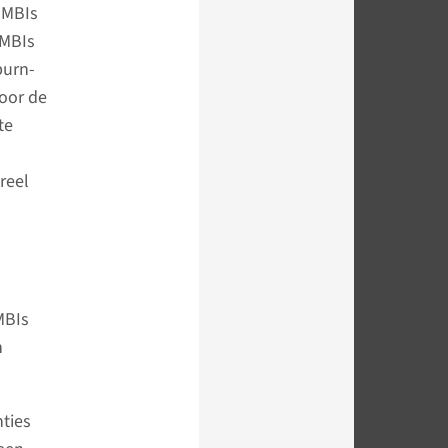
 MBIs
 MBIs
burn-
voor de
te
reel
MBIs
n
ties