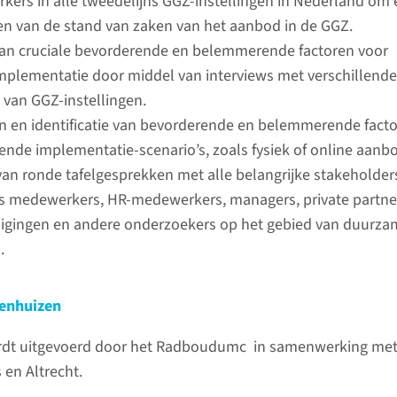
ers in alle tweedelijns GGZ-instellingen in Nederland om
gen van de stand van zaken van het aanbod in de GGZ.
 van cruciale bevorderende en belemmerende factoren voor
mplementatie door middel van interviews met verschillende
van GGZ-instellingen.
n en identificatie van bevorderende en belemmerende fact
lende implementatie-scenario’s, zoals fysiek of online aanb
an ronde tafelgesprekken met alle belangrijke stakeholders
ls medewerkers, HR-medewerkers, managers, private partne
igingen en andere onderzoekers op het gebied van duurza
.
enhuizen
dt uitgevoerd door het Radboudumc in samenwerking met
 en Altrecht.