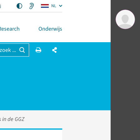
j
NL
Research
Onderwijs
 zoek ...
s in de GGZ