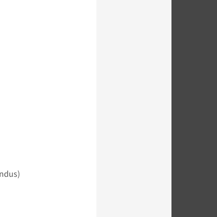
ndus)