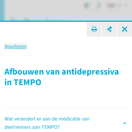
NL
ik zoek ...
Voorlezen
Veelgestelde vragen
Afbouwen van antidepressiva
in TEMPO
Lopende onderzoeken
TEMPO
Veelgestelde vragen
TEMPO
Keer terug naar de pagina
Wat verandert er aan de medicatie van
deelnemers aan TEMPO?