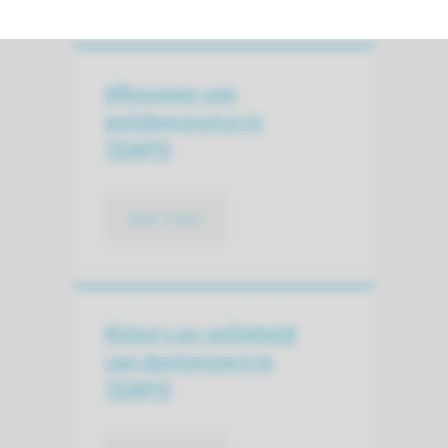
Afbouwen van
antidepressiva in
TEMPO
lees meer
Risico’s en veiligheid
van deelnemers in
TEMPO