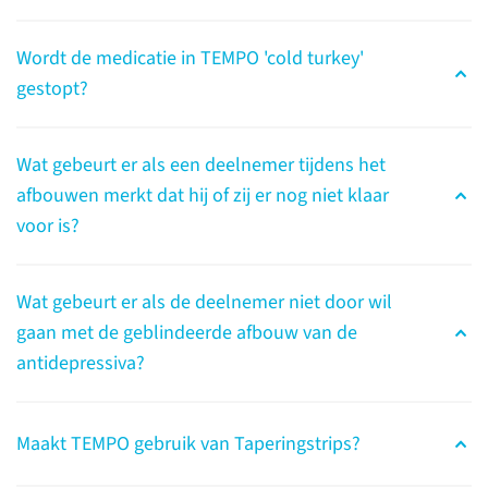
keer terug
Wordt de medicatie in TEMPO 'cold turkey'
gestopt?
Vragen over de opzet
van TEMPO
Wat gebeurt er als een deelnemer tijdens het
afbouwen merkt dat hij of zij er nog niet klaar
voor is?
lees meer
Wat gebeurt er als de deelnemer niet door wil
gaan met de geblindeerde afbouw van de
Vragen over deelname
antidepressiva?
aan TEMPO
Maakt TEMPO gebruik van Taperingstrips?
lees meer