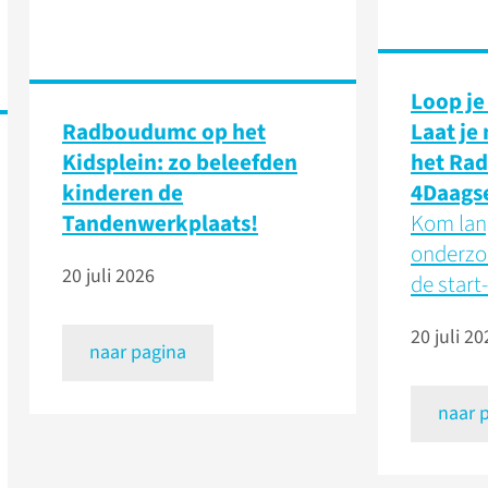
Loop je
Radboudumc op het
Laat je
Kidsplein: zo beleefden
het Ra
kinderen de
4Daags
Tandenwerkplaats!
Kom lang
onderzo
20 juli 2026
de start-
20 juli 20
naar pagina
naar 