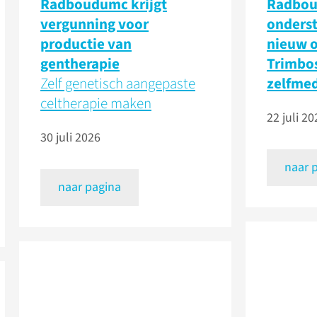
Radboudumc krijgt
Radbo
vergunning voor
onders
productie van
nieuw 
gentherapie
Trimbos
Zelf genetisch aangepaste
zelfmed
celtherapie maken
22 juli 20
30 juli 2026
naar 
naar pagina