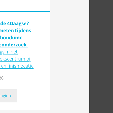
 de 4Daagse?
 meten tijdens
dboudumc
eonderzoek
s in het
ekscentrum bij
 en finishlocatie
26
pagina