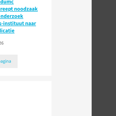
udumc
treept noodzaak
onderzoek
-instituut naar
icatie
26
pagina