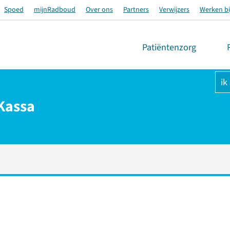
Spoed
mijnRadboud
Over ons
Partners
Verwijzers
Werken bi
Patiëntenzorg
ik
 Kassa