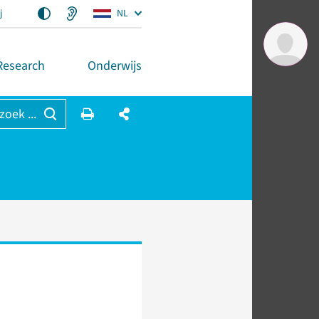
j
NL
Research
Onderwijs
 zoek ...