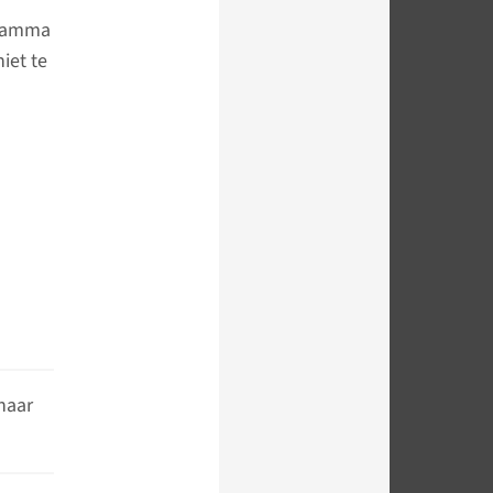
ogramma
iet te
naar