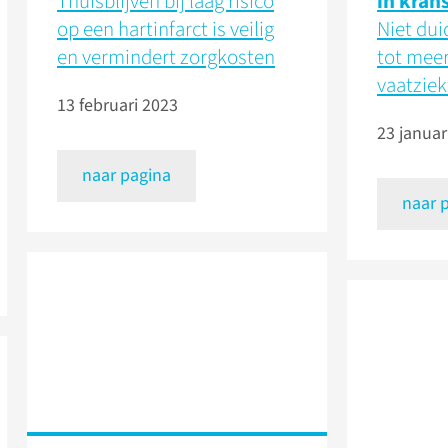
Thuisblijven bij laag risico
in kran
op een hartinfarct is veilig
Niet duid
en vermindert zorgkosten
tot meer
vaatzie
13 februari 2023
23 januar
naar pagina
naar 