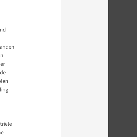
and
wanden
en
der
 de
elen
ling
riële
he