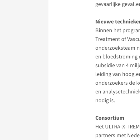
gevaarlijke gevall
Nieuwe technieke
Binnen het progra
Treatment of Vascu
onderzoeksteam n
en bloedstroming d
subsidie van 4 mi
leiding van hoogle
onderzoekers de k
en analysetechnie
nodig is.
Consortium
Het ULTRA-X-TREME 
partners met Nede