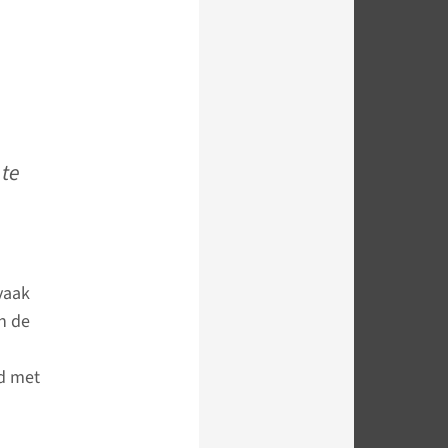
 te
vaak
n de
ld met