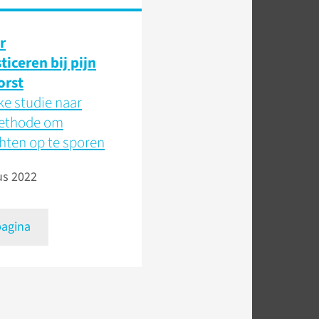
r
ticeren bij pijn
orst
ke studie naar
ethode om
hten op te sporen
us 2022
pagina