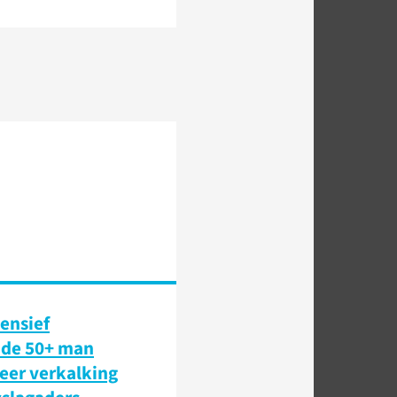
tensief
nde 50+ man
eer verkalking