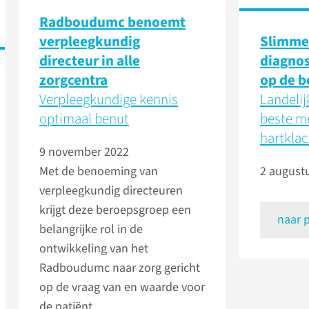
Radboudumc benoemt
verpleegkundig
Slimme
directeur in alle
diagnos
zorgcentra
op de b
Verpleegkundige kennis
Landelij
optimaal benut
beste m
hartklac
9 november 2022
Met de benoeming van
2 august
verpleegkundig directeuren
krijgt deze beroepsgroep een
naar 
belangrijke rol in de
ontwikkeling van het
Radboudumc naar zorg gericht
op de vraag van en waarde voor
de patiënt.