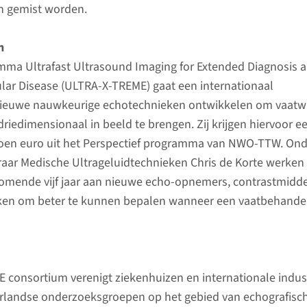
en gemist worden.
n
mma Ultrafast Ultrasound Imaging for Extended Diagnosis 
lar Disease (ULTRA-X-TREME) gaat een internationaal
ieuwe nauwkeurige echotechnieken ontwikkelen om vaat
riedimensionaal in beeld te brengen. Zij krijgen hiervoor e
ljoen euro uit het Perspectief programma van NWO-TTW. On
raar Medische Ultrageluidtechnieken Chris de Korte werken
omende vijf jaar aan nieuwe echo-opnemers, contrastmidd
ken om beter te kunnen bepalen wanneer een vaatbehande
consortium verenigt ziekenhuizen en internationale indust
rlandse onderzoeksgroepen op het gebied van echografisc