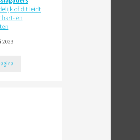
sslagaders
elijk of dit leidt
 hart- en
kten
i 2023
pagina