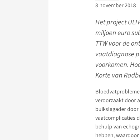
8 november 2018
Het project ULT
miljoen euro su
TTW voor de on
vaatdiagnose pa
voorkomen. Hoo
Korte van Radbo
Bloedvatproblemen
veroorzaakt door a
buikslagader door
vaatcomplicaties d
behulp van echogra
hebben, waardoor 