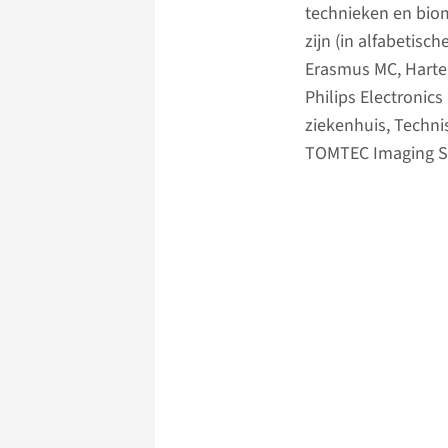
technieken en bio
zijn (in alfabetisc
Erasmus MC, Harter
Philips Electronic
ziekenhuis, Technis
TOMTEC Imaging Sys