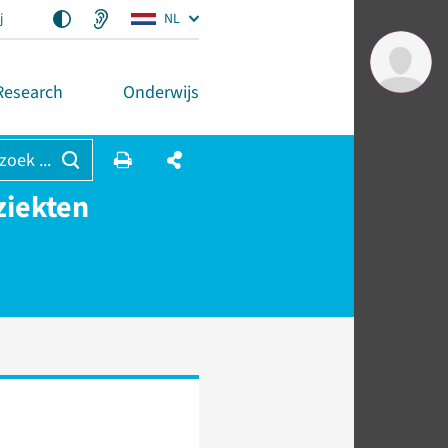
j
NL
Research
Onderwijs
 zoek ...
ziekten