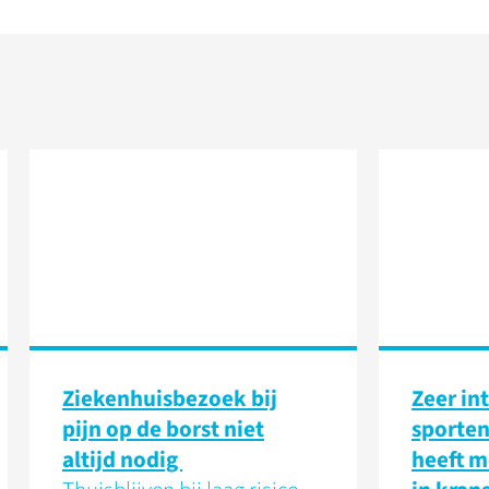
Ziekenhuisbezoek bij
Zeer in
pijn op de borst niet
sporte
altijd nodig
heeft m