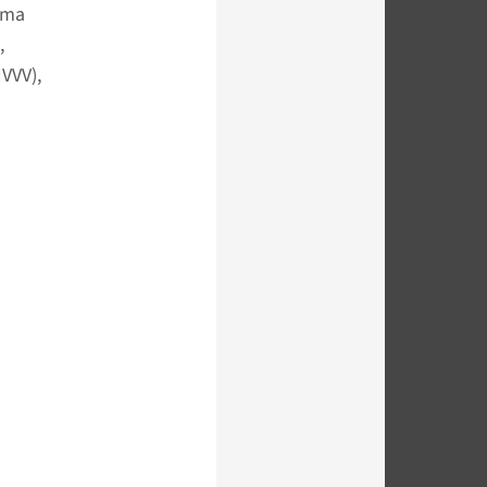
mma
,
VVV),