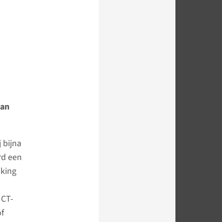
can
 bijna
rd een
jking
 CT-
f