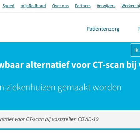
Spoed
mijnRadboud
Over ons
Partners
Verwijzers
Werken bi
Patiëntenzorg
ik
aar alternatief voor CT-scan bij 
en ziekenhuizen gemaakt worden
tief voor CT-scan bij vaststellen COVID-19