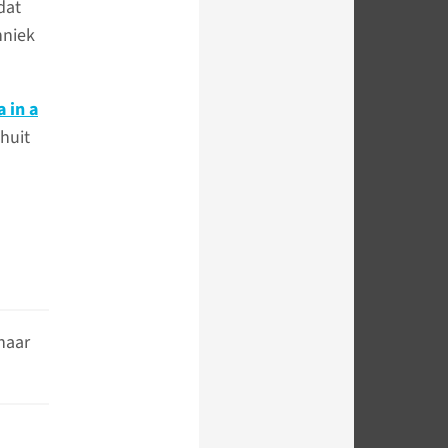
dat
hniek
 in a
chuit
naar