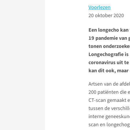
Voorlezen
20 oktober 2020
Een longecho kan 
19 pandemie van g
tonen onderzoeke
Longechografie is 
coronavirus uit te
kan dit ook, maar 
Artsen van de afde
200 patiënten die
CT-scan gemaakt en
tussen de verschi
interne geneeskund
scan en longechog