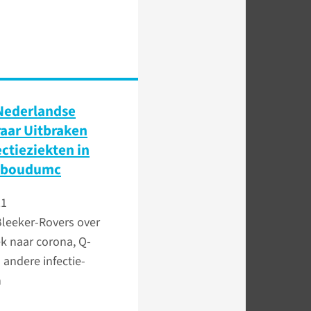
Nederlandse
aar Uitbraken
ectieziekten in
dboudumc
21
Bleeker-Rovers over
k naar corona, Q-
 andere infectie-
n