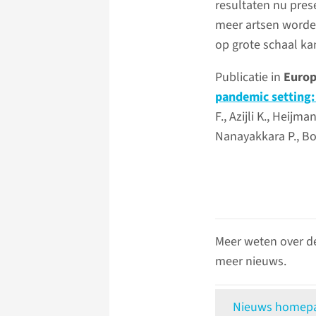
resultaten nu pres
meer artsen worden
op grote schaal k
Publicatie in
Europ
pandemic setting:
F., Azijli K., Heijm
Nanayakkara P., Bo
Meer weten over d
meer nieuws.
Nieuws homepag