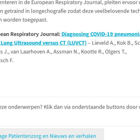
enteren in de European Respiratory Journal, pleiten ervoor 
 getraind in longechografie zodat deze veelbelovende tec
an worden toegepast.
ean Respiratory Journal:
Diagnosing COVID-19 pneumonia
 Lung Ultrasound versus CT (LUVCT)
– Lieveld A., Kok B., S
ans J., van Laarhoven A., Assman N., Kootte R., Olgers T.,
sch F.
eze onderwerpen? Klik dan via onderstaande buttons door 
e Patientenzorg en Nieuws en verhalen