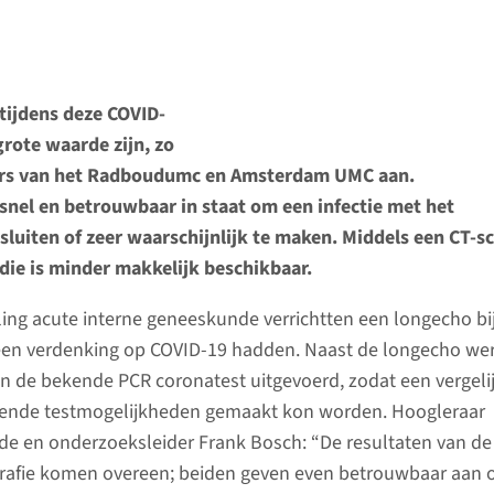
tijdens deze COVID-
rote waarde zijn, zo
rs van het Radboudumc en Amsterdam UMC aan.
snel en betrouwbaar in staat om een infectie met het
 sluiten of zeer waarschijnlijk te maken. Middels een CT-s
die is minder makkelijk beschikbaar.
ling acute interne geneeskunde verrichtten een longecho bij
 een verdenking op COVID-19 hadden. Naast de longecho we
 de bekende PCR coronatest uitgevoerd, zodat een vergeli
llende testmogelijkheden gemaakt kon worden. Hoogleraar
e en onderzoeksleider Frank Bosch: “De resultaten van de
rafie komen overeen; beiden geven even betrouwbaar aan o