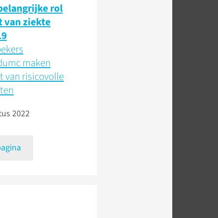
belangrijke rol
t van ziekte
19
ekers
dumc maken
t van risicovolle
ten
tus 2022
pagina