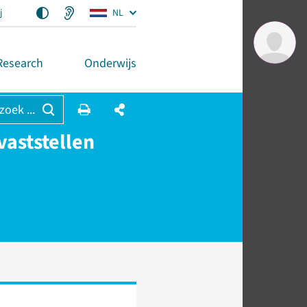
j
NL
Research
Onderwijs
 zoek ...
vaststellen