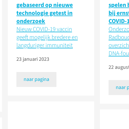
gebaseerd op nieuwe
spelen 
technologie getest in
bij erns
onderzoek
COVID-
Nieuw COVID-19 vaccin
Onderzo
geeft mogelijk bredere en
Radbou
langduriger immuniteit
overzich
DNA-fou
23 januari 2023
22 augus
naar pagina
naar 