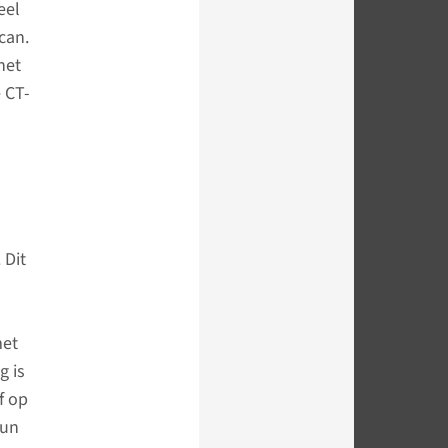
eel
can.
het
 CT-
 Dit
met
g is
f op
hun