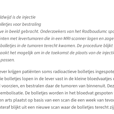
dwijd is de injectie
lletjes voor bestraling
ive in beeld gebracht. Onderzoekers van het Radboudumc sp
iënten met levertumoren die in een MRI-scanner lagen en zag
e bolletjes in de tumoren terecht kwamen. De procedure blijkt 
aakt het mogelijk om in de toekomst de plaats van de injecti
e passen.
ever krijgen patiënten soms radioactieve bolletjes ingespot
ie bolletjes lopen in de lever vast in de kleine bloedvaatjes 
voorzien, en bestralen daar de tumoren van binnenuit. De
oembolisatie. De bolletjes worden in het bloedvat gespoten 
een arts plaatst op basis van een scan die een week van tevo
teraf blijkt uit een nieuwe scan waar de bolletjes terecht zi