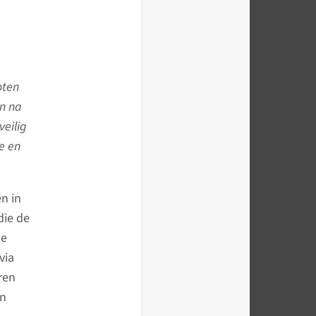
oten
en na
veilig
e en
en in
die de
ze
via
ren
jn