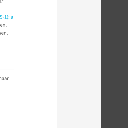
ar
-1): a
en,
sen,
naar