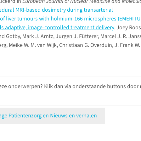
liceerd in
European Journal of Nuclear Medicine and Molecul
edural MRI-based dosimetry during transarterial
 of liver tumours with holmium-166 microspheres (EMERITUS
rds adaptive, image-controlled treatment delivery
. Joey Roos
nd Gotby, Mark J. Arntz, Jurgen J. Fütterer, Marcel J. R. Jans
g, Meike W. M. van Wijk, Christiaan G. Overduin, J. Frank W.
eze onderwerpen? Klik dan via onderstaande buttons door 
e Patientenzorg en Nieuws en verhalen