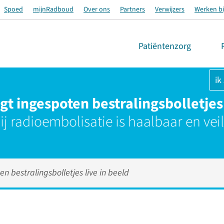
Spoed
mijnRadboud
Over ons
Partners
Verwijzers
Werken bi
Patiëntenzorg
ik
t ingespoten bestralingsbolletjes 
ij radioembolisatie is haalbaar en veil
n bestralingsbolletjes live in beeld