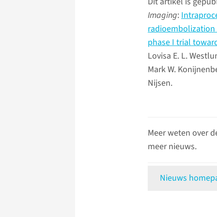
Dit artikel is gepub
Imaging
:
Intraproc
radioembolization
phase I trial towa
Lovisa E. L. Westlu
Mark W. Konijnenber
Nijsen.
Meer weten over d
meer nieuws.
Nieuws homepag