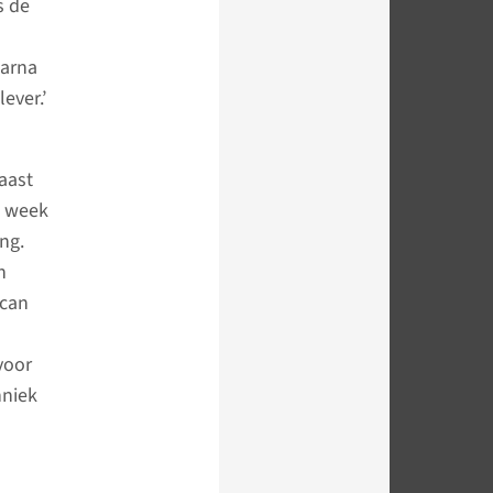
s de
aarna
ever.’
aast
n week
ng.
n
scan
voor
hniek