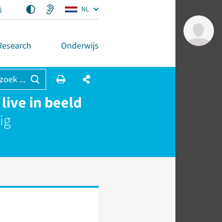
j
NL
Research
Onderwijs
 zoek ...
live in beeld
ig