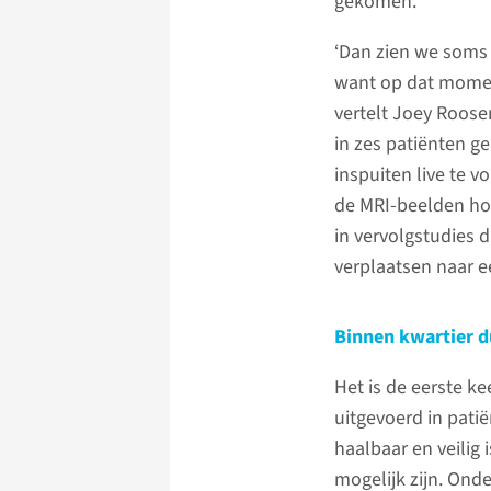
gekomen.
‘Dan zien we soms 
want op dat moment
vertelt Joey Roos
in zes patiënten g
inspuiten live te 
de MRI-beelden ho
in vervolgstudies 
verplaatsen naar e
Binnen kwartier d
Het is de eerste k
uitgevoerd in pati
haalbaar en veilig 
mogelijk zijn. Ond