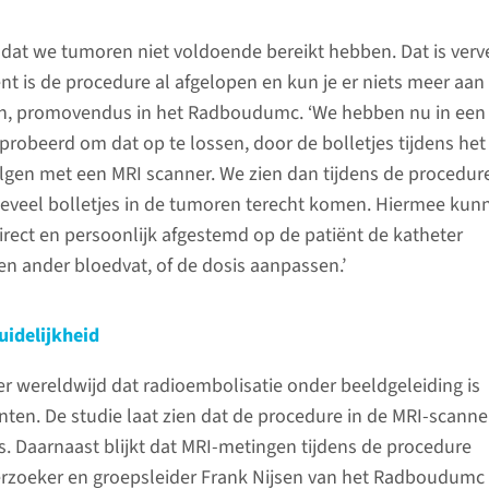
dat we tumoren niet voldoende bereikt hebben. Dat is verv
 is de procedure al afgelopen en kun je er niets meer aan 
en, promovendus in het Radboudumc. ‘We hebben nu in een 
eprobeerd om dat op te lossen, door de bolletjes tijdens het
volgen met een MRI scanner. We zien dan tijdens de procedur
eveel bolletjes in de tumoren terecht komen. Hiermee kun
direct en persoonlijk afgestemd op de patiënt de katheter
en ander bloedvat, of de dosis aanpassen.’
uidelijkheid
eer wereldwijd dat radioembolisatie onder beeldgeleiding is
ënten. De studie laat zien dat de procedure in de MRI-scanne
is. Daarnaast blijkt dat MRI-metingen tijdens de procedure
erzoeker en groepsleider Frank Nijsen van het Radboudumc 