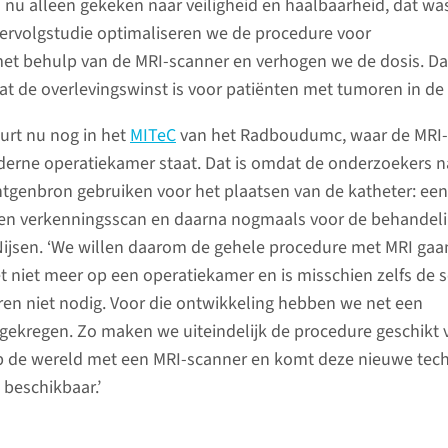
 nu alleen gekeken naar veiligheid en haalbaarheid, dat wa
 vervolgstudie optimaliseren we de procedure voor
met behulp van de MRI-scanner en verhogen we de dosis. D
t de overlevingswinst is voor patiënten met tumoren in de l
urt nu nog in het
MITeC
van het Radboudumc, waar de MRI-
derne operatiekamer staat. Dat is omdat de onderzoekers n
tgenbron gebruiken voor het plaatsen van de katheter: ee
een verkenningsscan en daarna nogmaals voor de behandeli
 Nijsen. ‘We willen daarom de gehele procedure met MRI gaa
t niet meer op een operatiekamer en is misschien zelfs de 
en niet nodig. Voor die ontwikkeling hebben we net een
gekregen. Zo maken we uiteindelijk de procedure geschikt 
op de wereld met een MRI-scanner en komt deze nieuwe tec
 beschikbaar.’