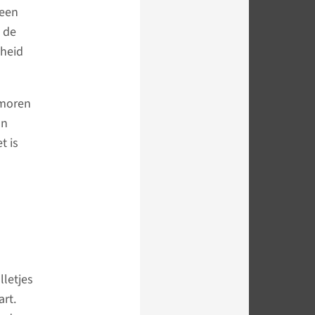
 een
 de
kheid
umoren
an
t is
lletjes
art.