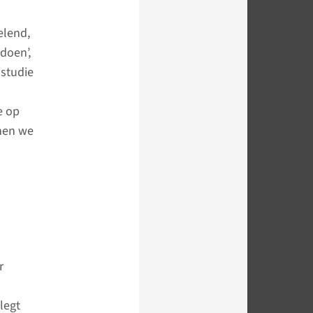
elend,
doen’,
studie
e op
nen we
r
legt